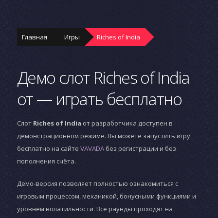
Главная
Игры
Riches of India
Демо слот Riches of India
от — играть бесплатно
Слот
Riches of India
от разработчика
доступен в
демонстрационном режиме. Вы можете запустить игру
бесплатно на сайте
VAVADA
без регистрации и без
пополнения счёта.
Демо-версия позволяет полностью ознакомиться с
игровым процессом, механикой, бонусными функциями и
уровнем волатильности. Все раунды проходят на