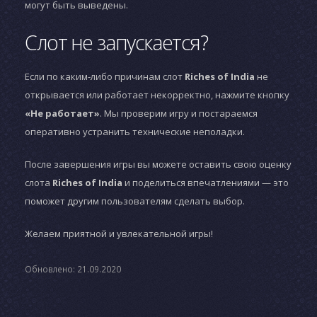
могут быть выведены.
Слот не запускается?
Если по каким-либо причинам слот
Riches of India
не
открывается или работает некорректно, нажмите кнопку
«Не работает»
. Мы проверим игру и постараемся
оперативно устранить технические неполадки.
После завершения игры вы можете оставить свою оценку
слота
Riches of India
и поделиться впечатлениями — это
поможет другим пользователям сделать выбор.
Желаем приятной и увлекательной игры!
Обновлено:
21.09.2020