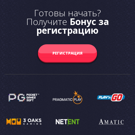
Готовы начать?
Получите
Бонус за
регистрацию
РЕГИСТРАЦИЯ