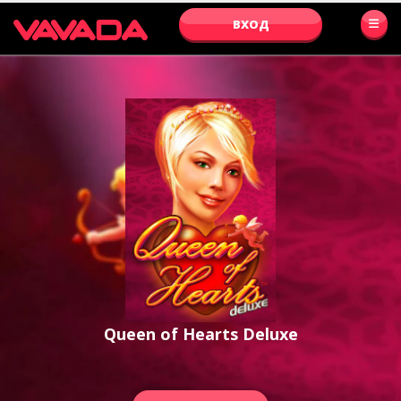
ВХОД
Queen of Hearts Deluxe