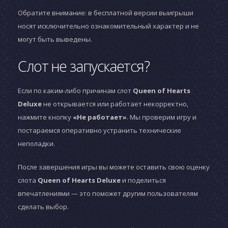
Обратите внимание: в бесплатной версии выигрыши
носят исключительно ознакомительный характер и не
могут быть выведены.
Слот не запускается?
Если по каким-либо причинам слот
Queen of Hearts
Deluxe
не открывается или работает некорректно,
нажмите кнопку
«Не работает»
. Мы проверим игру и
постараемся оперативно устранить технические
неполадки.
После завершения игры вы можете оставить свою оценку
слота
Queen of Hearts Deluxe
и поделиться
впечатлениями — это поможет другим пользователям
сделать выбор.