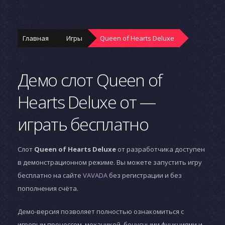
Главная
Игры
Queen of Hearts Deluxe
Демо слот Queen of
Hearts Deluxe от —
играть бесплатно
Слот
Queen of Hearts Deluxe
от разработчика
доступен
в демонстрационном режиме. Вы можете запустить игру
бесплатно на сайте
VAVADA
без регистрации и без
пополнения счёта.
Демо-версия позволяет полностью ознакомиться с
игровым процессом, механикой, бонусными функциями и