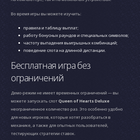
Во время игры вы можете изучить:
правила и таблицу выплат;
работу бонусных раундов и специальных символов;
частоту выпадения выигрышных комбинаций;
поведение слота на длинной дистанции.
Бесплатная игра без
ограничений
Демо-режим не имеет временных ограничений — вы
можете запускать слот
Queen of Hearts Deluxe
неограниченное количество раз. Это особенно удобно
для новых игроков, которые хотят разобраться в
механике, а также для опытных пользователей,
тестирующих стратегии ставок.