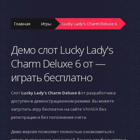
Главная
Игры
Lucky Lady's Charm Deluxe 6
Демо слот Lucky Lady's
Charm Deluxe 6 от —
играть бесплатно
Слот
Lucky Lady's Charm Deluxe 6
от разработчика
доступен в демонстрационном режиме. Вы можете
запустить игру бесплатно на сайте
VAVADA
без
регистрации и без пополнения счёта.
Демо-версия позволяет полностью ознакомиться с
игровым процессом, механикой, бонусными функциями и