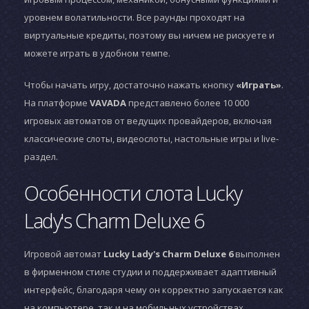
уровнем волатильности. Все раунды проходят на
виртуальные кредиты, поэтому вы ничем не рискуете и
можете играть в удобном темпе.
Чтобы начать игру, достаточно нажать кнопку
«Играть»
.
На платформе
VAVADA
представлено более 10 000
игровых автоматов от ведущих провайдеров, включая
классические слоты, видеослоты, настольные игры и live-
раздел.
Особенности слота Lucky
Lady's Charm Deluxe 6
Игровой автомат
Lucky Lady's Charm Deluxe 6
выполнен
в фирменном стиле студии
и поддерживает адаптивный
интерфейс, благодаря чему он корректно запускается как
на компьютере, так и на мобильных устройствах.