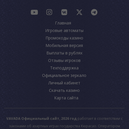
Главная
Игровые автоматы
Промокоды казино
Мобильная версия
Выплаты в рублях
Отзывы игроков
Техподдержка
Официальное зеркало
Личный кабинет
Скачать казино
Карта сайта
VAVADA Официальный сайт, 2026 год
работает в соответствии с
законами об азартных играх государства Кюрасао. Оператором