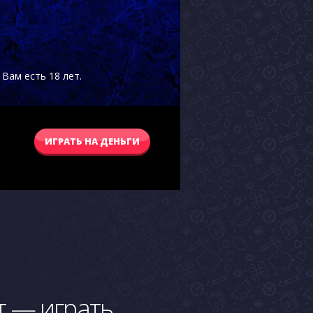
Вам есть 18 лет.
ИГРАТЬ НА ДЕНЬГИ
от — играть