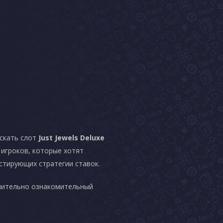
скать слот
Just Jewels Deluxe
 игроков, которые хотят
стирующих стратегии ставок.
ючительно ознакомительный