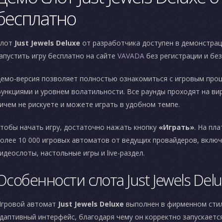
бесплатно
Слот
Just Jewels Deluxe
от разработчика
доступен в демонстра
апустить игру бесплатно на сайте
VAVADA
без регистрации и без
емо-версия позволяет полностью ознакомиться с игровым проц
ункциями и уровнем волатильности. Все раунды проходят на ви
ичем не рискуете и можете играть в удобном темпе.
тобы начать игру, достаточно нажать кнопку
«Играть»
. На пл
олее 10 000 игровых автоматов от ведущих провайдеров, включ
идеослоты, настольные игры и live-раздел.
Особенности слота Just Jewels Del
гровой автомат
Just Jewels Deluxe
выполнен в фирменном сти
даптивный интерфейс, благодаря чему он корректно запускается