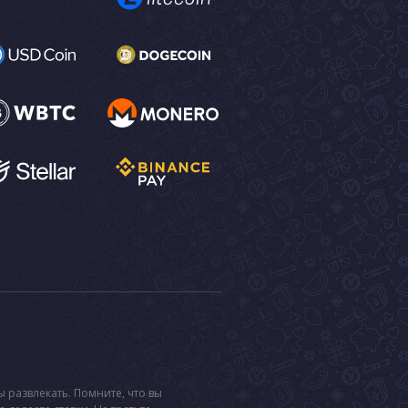
 развлекать. Помните, что вы