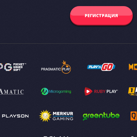
РЕГИСТРАЦИЯ