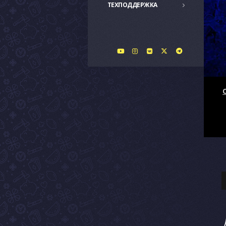
ТЕХПОДДЕРЖКА