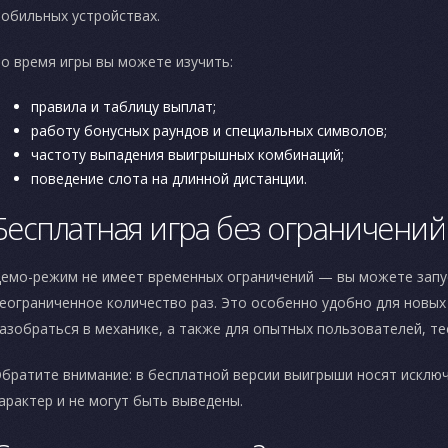
обильных устройствах.
о время игры вы можете изучить:
правила и таблицу выплат;
работу бонусных раундов и специальных символов;
частоту выпадения выигрышных комбинаций;
поведение слота на длинной дистанции.
Бесплатная игра без ограничений
емо-режим не имеет временных ограничений — вы можете запу
еограниченное количество раз. Это особенно удобно для новых
азобраться в механике, а также для опытных пользователей, те
братите внимание: в бесплатной версии выигрыши носят искл
арактер и не могут быть выведены.