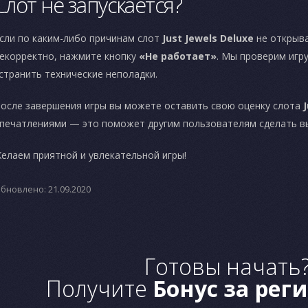
Слот не запускается?
сли по каким-либо причинам слот
Just Jewels Deluxe
не открыва
екорректно, нажмите кнопку
«Не работает»
. Мы проверим игр
странить технические неполадки.
осле завершения игры вы можете оставить свою оценку слота
печатлениями — это поможет другим пользователям сделать в
елаем приятной и увлекательной игры!
бновлено:
21.09.2020
Готовы начать
Получите
Бонус за рег