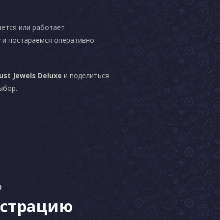
ется или работает
у и постараемся оперативно
Just Jewels Deluxe
и поделиться
ыбор.
?
истрацию