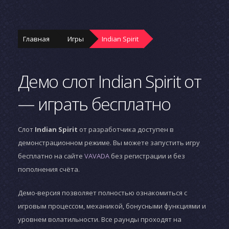
Главная
Игры
Indian Spirit
Демо слот Indian Spirit от
— играть бесплатно
Слот
Indian Spirit
от разработчика
доступен в
демонстрационном режиме. Вы можете запустить игру
бесплатно на сайте
VAVADA
без регистрации и без
пополнения счёта.
Демо-версия позволяет полностью ознакомиться с
игровым процессом, механикой, бонусными функциями и
уровнем волатильности. Все раунды проходят на