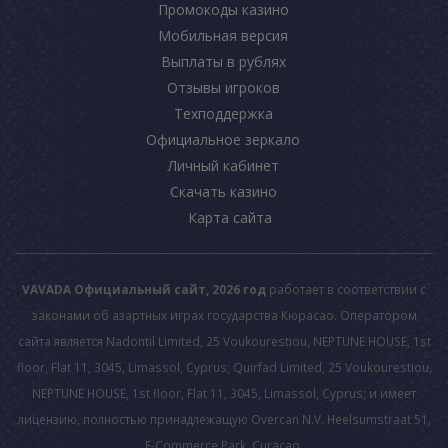
Промокоды казино
Мобильная версия
Выплаты в рублях
Отзывы игроков
Техподдержка
Официальное зеркало
Личный кабинет
Скачать казино
Карта сайта
VAVADA Официальный сайт, 2026 год
работает в соответствии с
законами об азартных играх государства Кюрасао. Оператором
сайта является Nadontil Limited, 25 Voukourestiou, NEPTUNE HOUSE, 1st
floor, Flat 11, 3045, Limassol, Cyprus; Quirfad Limited, 25 Voukourestiou,
NEPTUNE HOUSE, 1st floor, Flat 11, 3045, Limassol, Cyprus; и имеет
лицензию, полностью принадлежащую Overcan N.V. Heelsumstraat 51,
E-Commerce Park, Curacao.