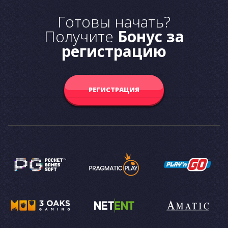
Готовы начать?
Получите
Бонус за
регистрацию
РЕГИСТРАЦИЯ