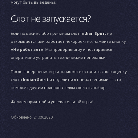
могут быть выведены.
Слот не запускается?
Если по каким-либо причинам слот
Indian Spirit
не
открывается или работает некорректно, нажмите кнопку
«Не работает»
. Мы проверим игру и постараемся
оперативно устранить технические неполадки.
После завершения игры вы можете оставить свою оценку
слота
Indian Spirit
и поделиться впечатлениями — это
поможет другим пользователям сделать выбор.
Желаем приятной и увлекательной игры!
Обновлено:
21.09.2020