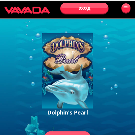
ВХОД
Dolphin's Pearl