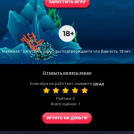
ЗАПУСТИТЬ ИГРУ
Нажимая "Запустить игру", вы подтверждаете что Вам есть 18 лет.
Открыть на весь экран
Если игра не работает, нажмите
сюда
Рейтинг
5
Всего оценок:
1
ИГРАТЬ НА ДЕНЬГИ