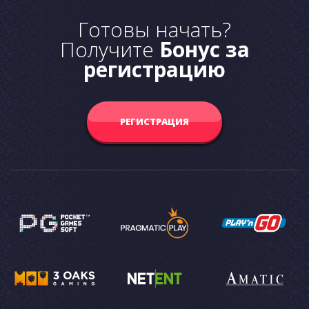
Готовы начать?
Получите
Бонус за
регистрацию
РЕГИСТРАЦИЯ