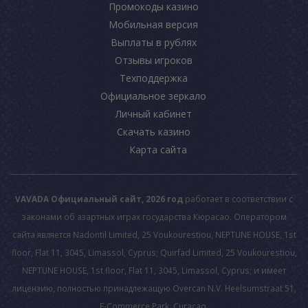
Промокоды казино
Мобильная версия
Выплаты в рублях
Отзывы игроков
Техподдержка
Официальное зеркало
Личный кабинет
Скачать казино
Карта сайта
VAVADA Официальный сайт, 2026 год
работает в соответствии с
законами об азартных играх государства Кюрасао. Оператором
сайта является Nadontil Limited, 25 Voukourestiou, NEPTUNE HOUSE, 1st
floor, Flat 11, 3045, Limassol, Cyprus; Quirfad Limited, 25 Voukourestiou,
NEPTUNE HOUSE, 1st floor, Flat 11, 3045, Limassol, Cyprus; и имеет
лицензию, полностью принадлежащую Overcan N.V. Heelsumstraat 51,
E-Commerce Park, Curacao.