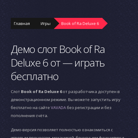
Главная
Игры
Book of Ra Deluxe 6
Демо слот Book of Ra
Deluxe 6 от — играть
бесплатно
Слот
Book of Ra Deluxe 6
от разработчика
доступен в
демонстрационном режиме. Вы можете запустить игру
бесплатно на сайте
VAVADA
без регистрации и без
пополнения счёта.
Демо-версия позволяет полностью ознакомиться с
игровым процессом, механикой, бонусными функциями и