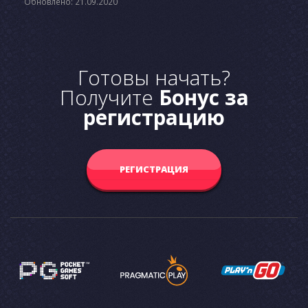
Обновлено:
21.09.2020
Готовы начать?
Получите
Бонус за
регистрацию
РЕГИСТРАЦИЯ