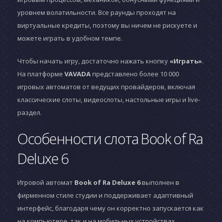
уровнем волатильности. Все раунды проходят на
виртуальные кредиты, поэтому вы ничем не рискуете и
можете играть в удобном темпе.
Чтобы начать игру, достаточно нажать кнопку
«Играть»
.
На платформе
VAVADA
представлено более 10 000
игровых автоматов от ведущих провайдеров, включая
классические слоты, видеослоты, настольные игры и live-
раздел.
Особенности слота Book of Ra
Deluxe 6
Игровой автомат
Book of Ra Deluxe 6
выполнен в
фирменном стиле студии
и поддерживает адаптивный
интерфейс, благодаря чему он корректно запускается как
на компьютере, так и на мобильных устройствах.