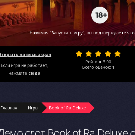
Нажимая "Запустить игру", вы подтверждаете что 
Открыть на весь экран
Рейтинг
5.00
Если игра не работает,
Всего оценок:
1
нажмите
сюда
Главная
Игры
Book of Ra Deluxe
Демо слот Book of Ra Deluxe 