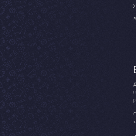
у
В
Д
н
р
О
х