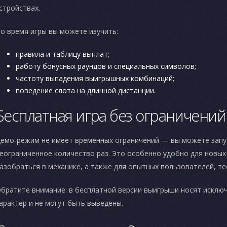
стройствах.
о время игры вы можете изучить:
правила и таблицу выплат;
работу бонусных раундов и специальных символов;
частоту выпадения выигрышных комбинаций;
поведение слота на длинной дистанции.
Бесплатная игра без ограничений
емо-режим не имеет временных ограничений — вы можете запу
еограниченное количество раз. Это особенно удобно для новых
азобраться в механике, а также для опытных пользователей, те
братите внимание: в бесплатной версии выигрыши носят искл
арактер и не могут быть выведены.