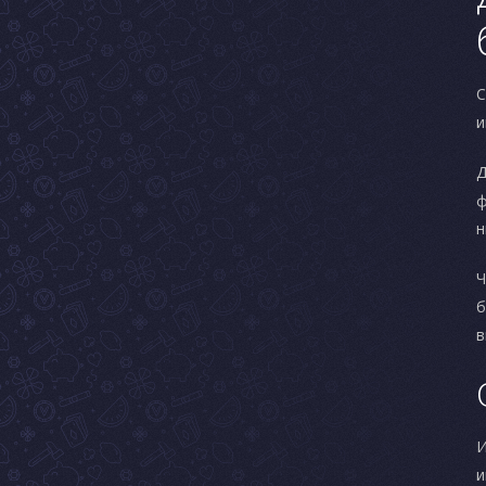
и
Д
ф
н
Ч
б
в
И
и