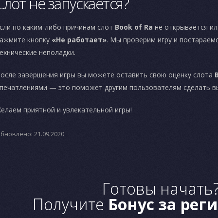
Слот не запускается?
сли по каким-либо причинам слот
Book of Ra
не открывается ил
ажмите кнопку
«Не работает»
. Мы проверим игру и постараем
ехнические неполадки.
осле завершения игры вы можете оставить свою оценку слота
печатлениями — это поможет другим пользователям сделать в
елаем приятной и увлекательной игры!
бновлено:
21.09.2020
Готовы начать
Получите
Бонус за рег