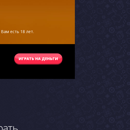
Вам есть 18 лет.
ИГРАТЬ НА ДЕНЬГИ
рать