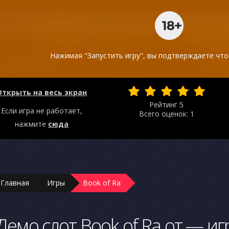
Нажимая "Запустить игру", вы подтверждаете что 
Открыть на весь экран
Рейтинг
5
Если игра не работает,
Всего оценок:
1
нажмите
сюда
Главная
Игры
Book of Ra
Демо слот Book of Ra от — иг