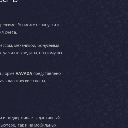
 режиме. Вы можете запустить
я счёта.
ессом, механикой, бонусными
ртуальные кредиты, поэтому вы
атформе
VAVADA
представлено
ая классические слоты,
ии
и поддерживает адаптивный
пьютере, так и на мобильных