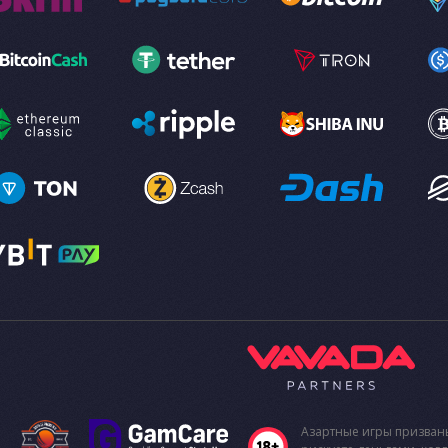
Азартные игры призваны