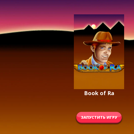
Book of Ra
ЗАПУСТИТЬ ИГРУ