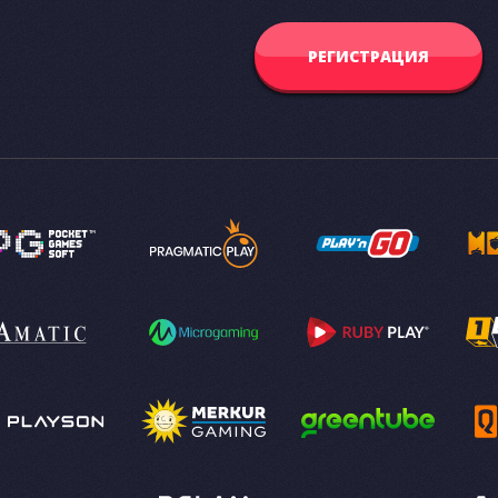
РЕГИСТРАЦИЯ