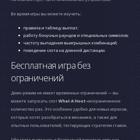
Во время игры вы можете изучить:
правила и таблицу выплат;
работу бонусных раундов и специальных символов;
частоту выпадения выигрышных комбинаций;
поведение слота на длинной дистанции.
Бесплатная игра без
ограничений
Демо-режим не имеет временных ограничений — вы
можете запускать слот
What A Hoot
неограниченное
количество раз. Это особенно удобно для новых игроков,
которые хотят разобраться в механике, а также для
опытных пользователей, тестирующих стратегии ставок.
Обратите внимание: в бесплатной версии выигрыши