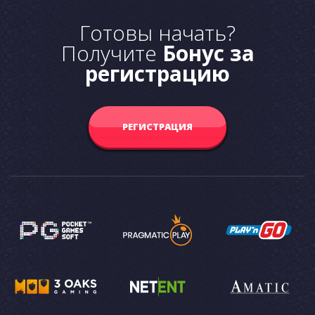
Готовы начать?
Получите
Бонус за
регистрацию
РЕГИСТРАЦИЯ