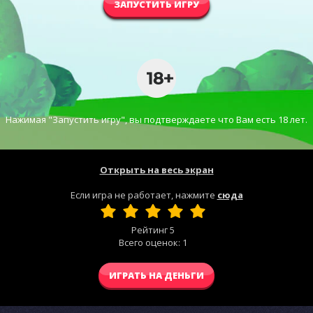
ЗАПУСТИТЬ ИГРУ
Нажимая "Запустить игру", вы подтверждаете что Вам есть 18 лет.
Открыть на весь экран
Если игра не работает, нажмите
сюда
Рейтинг
5
Всего оценок:
1
ИГРАТЬ НА ДЕНЬГИ