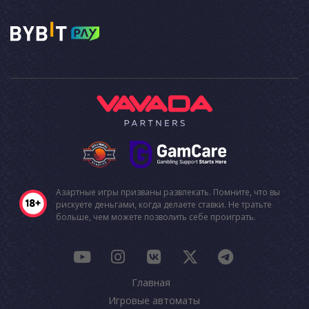
Азартные игры призваны развлекать. Помните, что вы
рискуете деньгами, когда делаете ставки. Не тратьте
больше, чем можете позволить себе проиграть.
Главная
Игровые автоматы