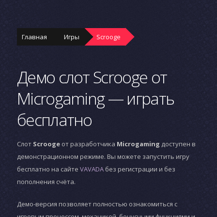
Главная
Игры
Scrooge
Демо слот Scrooge от
Microgaming — играть
бесплатно
Слот
Scrooge
от разработчика
Microgaming
доступен в
демонстрационном режиме. Вы можете запустить игру
бесплатно на сайте
VAVADA
без регистрации и без
пополнения счёта.
Демо-версия позволяет полностью ознакомиться с
игровым процессом, механикой, бонусными функциями и