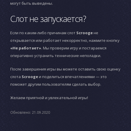
могут быть выведены.
Слот не запускается?
Если по каким-либо причинам слот
Scrooge
не
открывается или работает некорректно, нажмите кнопку
«Не работает»
. Мы проверим игру и постараемся
оперативно устранить технические неполадки.
После завершения игры вы можете оставить свою оценку
слота
Scrooge
и поделиться впечатлениями — это
поможет другим пользователям сделать выбор.
Желаем приятной и увлекательной игры!
Обновлено:
21.09.2020