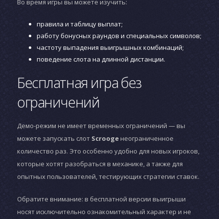
Во время игры вы можете изучить:
правила и таблицу выплат;
работу бонусных раундов и специальных символов;
частоту выпадения выигрышных комбинаций;
поведение слота на длинной дистанции.
Бесплатная игра без
ограничений
Демо-режим не имеет временных ограничений — вы
можете запускать слот
Scrooge
неограниченное
количество раз. Это особенно удобно для новых игроков,
которые хотят разобраться в механике, а также для
опытных пользователей, тестирующих стратегии ставок.
Обратите внимание: в бесплатной версии выигрыши
носят исключительно ознакомительный характер и не