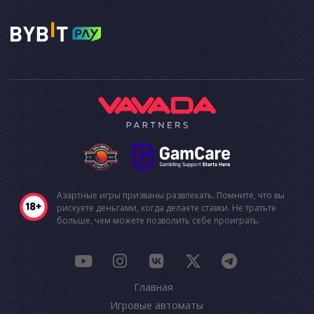
Азартные игры призваны развлекать. Помните, что вы
рискуете деньгами, когда делаете ставки. Не тратьте
больше, чем можете позволить себе проиграть.
Главная
Игровые автоматы