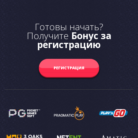
Готовы начать?
Получите
Бонус за
регистрацию
РЕГИСТРАЦИЯ