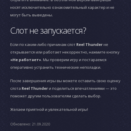
носят исключительно ознакомительный характер и не
могут быть выведены.
Слот не запускается?
Если по каким-либо причинам слот
Reel Thunder
не
открывается или работает некорректно, нажмите кнопку
«Не работает»
. Мы проверим игру и постараемся
оперативно устранить технические неполадки.
После завершения игры вы можете оставить свою оценку
слота
Reel Thunder
и поделиться впечатлениями — это
поможет другим пользователям сделать выбор.
Желаем приятной и увлекательной игры!
Обновлено:
21.09.2020