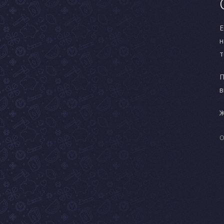
Е
н
т
П
в
Ж
О