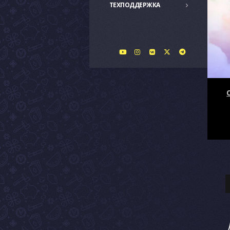
ТЕХПОДДЕРЖКА