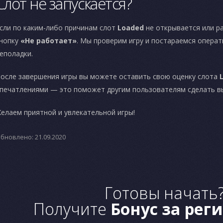
Слот не запускается?
сли по каким-либо причинам слот
Loaded
не открывается или р
нопку
«Не работает»
. Мы проверим игру и постараемся операт
еполадки.
осле завершения игры вы можете оставить свою оценку слота
печатлениями — это поможет другим пользователям сделать в
елаем приятной и увлекательной игры!
бновлено:
21.09.2020
Готовы начать
Получите
Бонус за рег