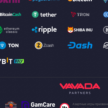
Азартные игры призваны