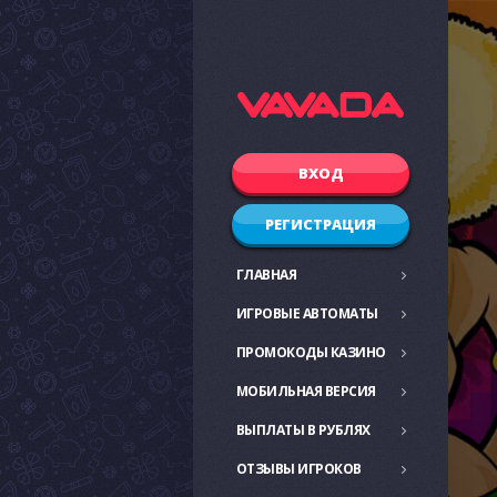
ВХОД
РЕГИСТРАЦИЯ
ГЛАВНАЯ
ИГРОВЫЕ АВТОМАТЫ
ПРОМОКОДЫ КАЗИНО
МОБИЛЬНАЯ ВЕРСИЯ
ВЫПЛАТЫ В РУБЛЯХ
ОТЗЫВЫ ИГРОКОВ