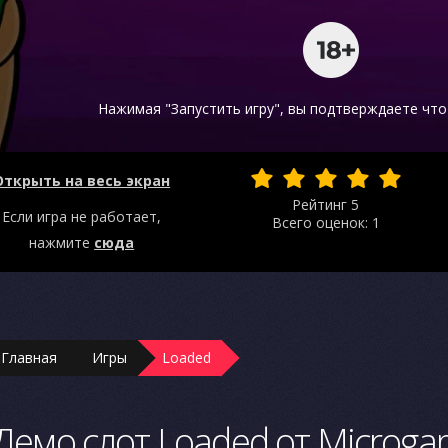
Нажимая "Запустить игру", вы подтверждаете что 
Открыть на весь экран
Рейтинг
5
Если игра не работает,
Всего оценок:
1
нажмите
сюда
Главная
Игры
Loaded
Демо слот Loaded от Microga