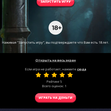
ЗАПУСТИТЬ ИГРУ
Нажимая "Запустить игру", вы подтверждаете что Вам есть 18 лет.
Открыть на весь экран
Если игра не работает, нажмите
сюда
Рейтинг
5
Всего оценок:
1
ИГРАТЬ НА ДЕНЬГИ