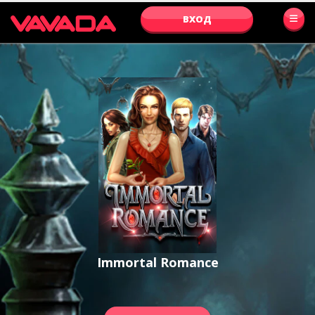
ВХОД
Immortal Romance