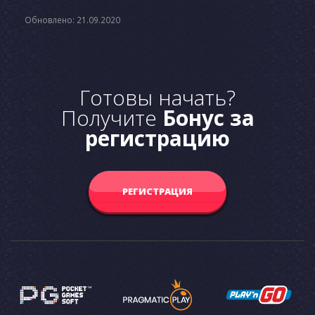
Обновлено:
21.09.2020
Готовы начать?
Получите
Бонус за
регистрацию
РЕГИСТРАЦИЯ