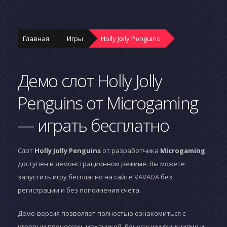
Главная
Игры
Holly Jolly Penguins
Демо слот Holly Jolly
Penguins от Microgaming
— играть бесплатно
Слот
Holly Jolly Penguins
от разработчика
Microgaming
доступен в демонстрационном режиме. Вы можете
запустить игру бесплатно на сайте
VAVADA
без
регистрации и без пополнения счёта.
Демо-версия позволяет полностью ознакомиться с
игровым процессом, механикой, бонусными функциями и