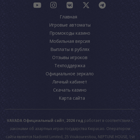
Главная
Игровые автоматы
Промокоды казино
Мобильная версия
Выплаты в рублях
Отзывы игроков
Техподдержка
Официальное зеркало
Личный кабинет
Скачать казино
Карта сайта
VAVADA Официальный сайт, 2026 год
работает в соответствии с
законами об азартных играх государства Кюрасао. Оператором
сайта является Nadontil Limited, 25 Voukourestiou, NEPTUNE HOUSE, 1st