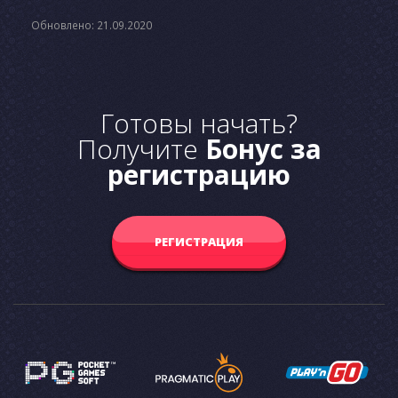
Обновлено:
21.09.2020
Готовы начать?
Получите
Бонус за
регистрацию
РЕГИСТРАЦИЯ