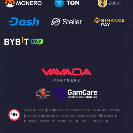
Азартные игры призваны развлекать. Помните, что вы
рискуете деньгами, когда делаете ставки. Не тратьте
больше, чем можете позволить себе проиграть.