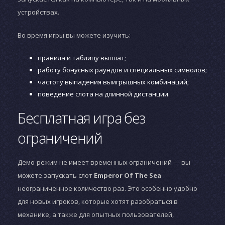
устройствах.
Во время игры вы можете изучить:
правила и таблицу выплат;
работу бонусных раундов и специальных символов;
частоту выпадения выигрышных комбинаций;
поведение слота на длинной дистанции.
Бесплатная игра без
ограничений
Демо-режим не имеет временных ограничений — вы
можете запускать слот
Emperor Of The Sea
неограниченное количество раз. Это особенно удобно
для новых игроков, которые хотят разобраться в
механике, а также для опытных пользователей,