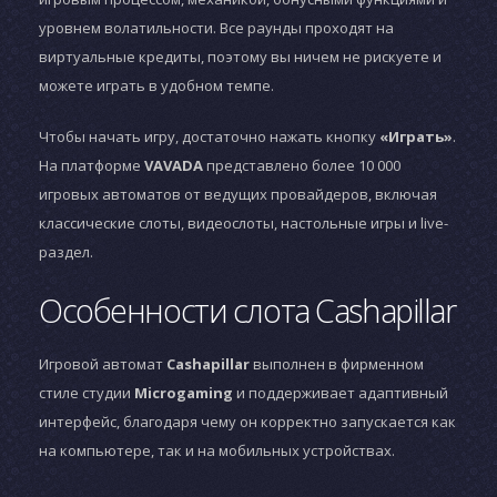
уровнем волатильности. Все раунды проходят на
виртуальные кредиты, поэтому вы ничем не рискуете и
можете играть в удобном темпе.
Чтобы начать игру, достаточно нажать кнопку
«Играть»
.
На платформе
VAVADA
представлено более 10 000
игровых автоматов от ведущих провайдеров, включая
классические слоты, видеослоты, настольные игры и live-
раздел.
Особенности слота Cashapillar
Игровой автомат
Cashapillar
выполнен в фирменном
стиле студии
Microgaming
и поддерживает адаптивный
интерфейс, благодаря чему он корректно запускается как
на компьютере, так и на мобильных устройствах.