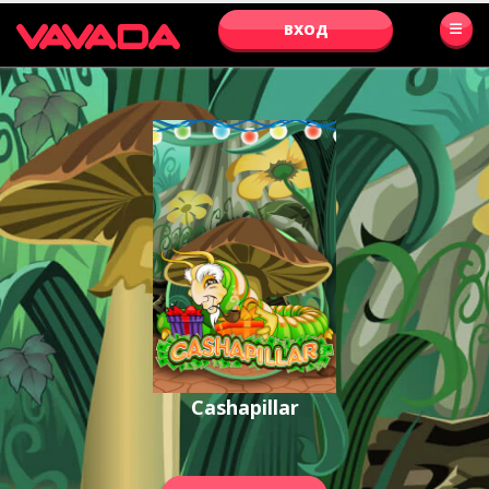
ВХОД
Cashapillar