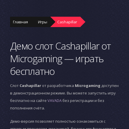
Главная
Игры
Cashapillar
Демо слот Cashapillar от
Microgaming — играть
бесплатно
Слот
Cashapillar
от разработчика
Microgaming
доступен
в демонстрационном режиме. Вы можете запустить игру
бесплатно на сайте
VAVADA
без регистрации и без
пополнения счёта.
Демо-версия позволяет полностью ознакомиться с
игровым процессом, механикой, бонусными функциями и