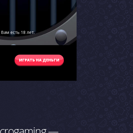
Вам есть 18 лет.
ИГРАТЬ НА ДЕНЬГИ
Microgaming —