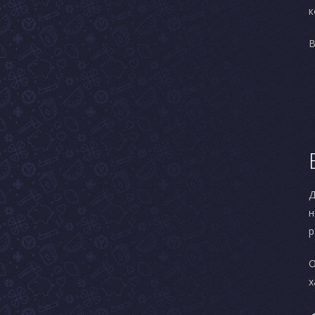
к
В
Д
н
р
О
х