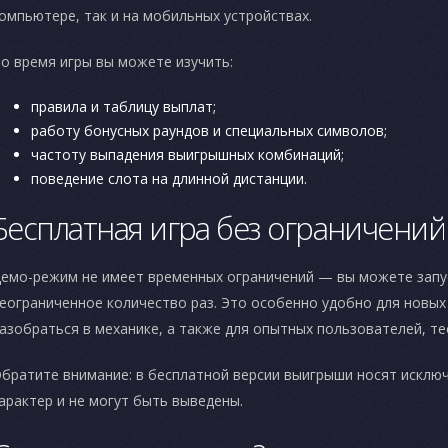
омпьютере, так и на мобильных устройствах.
о время игры вы можете изучить:
правила и таблицу выплат;
работу бонусных раундов и специальных символов;
частоту выпадения выигрышных комбинаций;
поведение слота на длинной дистанции.
Бесплатная игра без ограничений
емо-режим не имеет временных ограничений — вы можете запу
еограниченное количество раз. Это особенно удобно для новых
азобраться в механике, а также для опытных пользователей, те
братите внимание: в бесплатной версии выигрыши носят искл
арактер и не могут быть выведены.