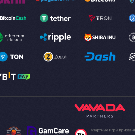
Азартные игры призваны