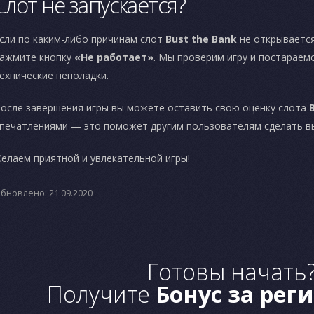
Слот не запускается?
сли по каким-либо причинам слот
Bust the Bank
не открывается
ажмите кнопку
«Не работает»
. Мы проверим игру и постараем
ехнические неполадки.
осле завершения игры вы можете оставить свою оценку слота
печатлениями — это поможет другим пользователям сделать в
елаем приятной и увлекательной игры!
бновлено:
21.09.2020
Готовы начать
Получите
Бонус за рег