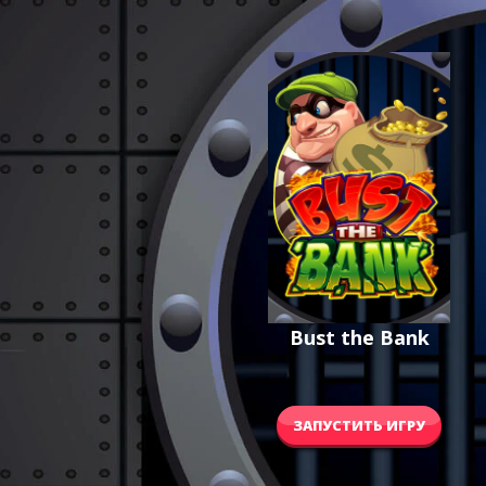
Bust the Bank
ЗАПУСТИТЬ ИГРУ