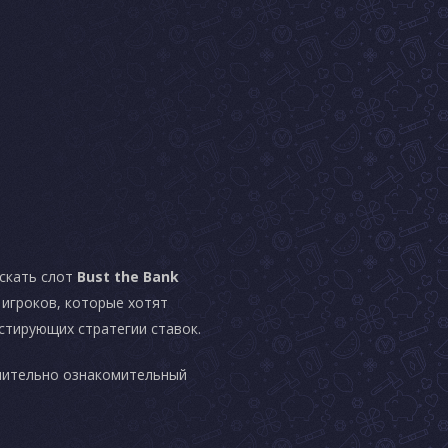
скать слот
Bust the Bank
 игроков, которые хотят
стирующих стратегии ставок.
ючительно ознакомительный