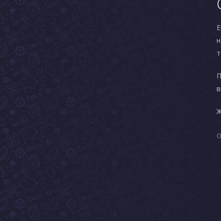
Е
н
т
П
в
Ж
О