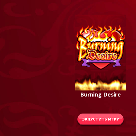
Burning Desire
ЗАПУСТИТЬ ИГРУ