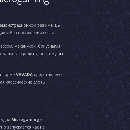
демонстрационном режиме. Вы
ии и без пополнения счёта.
ессом, механикой, бонусными
ртуальные кредиты, поэтому вы
атформе
VAVADA
представлено
ая классические слоты,
тудии
Microgaming
и
но запускается как на