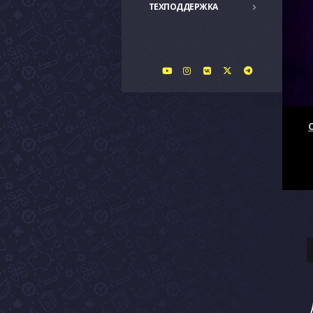
ТЕХПОДДЕРЖКА