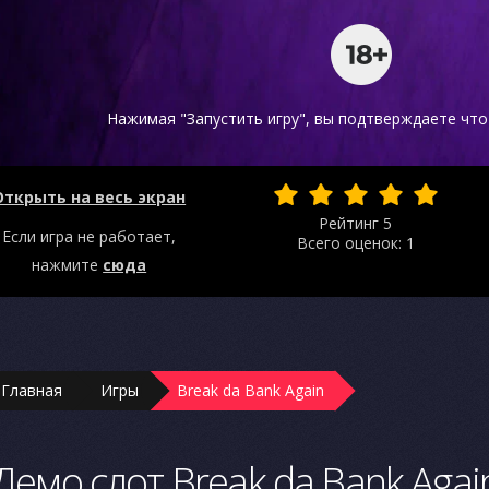
Нажимая "Запустить игру", вы подтверждаете что 
Открыть на весь экран
Рейтинг
5
Если игра не работает,
Всего оценок:
1
нажмите
сюда
Главная
Игры
Break da Bank Again
Демо слот Break da Bank Agai