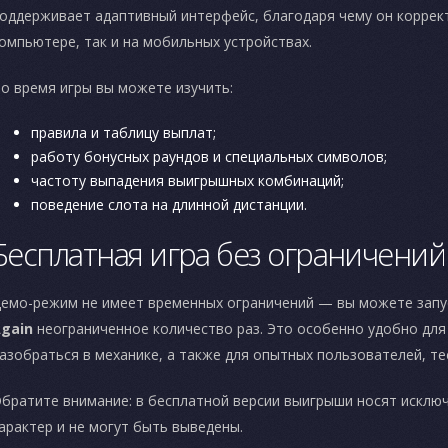
оддерживает адаптивный интерфейс, благодаря чему он коррект
омпьютере, так и на мобильных устройствах.
о время игры вы можете изучить:
правила и таблицу выплат;
работу бонусных раундов и специальных символов;
частоту выпадения выигрышных комбинаций;
поведение слота на длинной дистанции.
Бесплатная игра без ограничений
емо-режим не имеет временных ограничений — вы можете запу
gain
неограниченное количество раз. Это особенно удобно для
азобраться в механике, а также для опытных пользователей, те
братите внимание: в бесплатной версии выигрыши носят искл
арактер и не могут быть выведены.