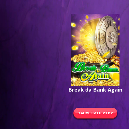
Break da Bank Again
ЗАПУСТИТЬ ИГРУ