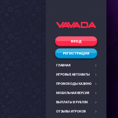
ВХОД
РЕГИСТРАЦИЯ
ГЛАВНАЯ
ИГРОВЫЕ АВТОМАТЫ
ПРОМОКОДЫ КАЗИНО
МОБИЛЬНАЯ ВЕРСИЯ
ВЫПЛАТЫ В РУБЛЯХ
ОТЗЫВЫ ИГРОКОВ