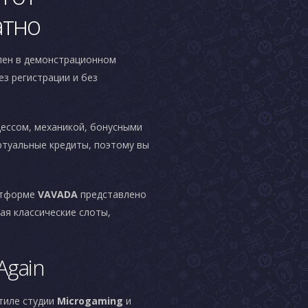
атно
пен в демонстрационном
з регистрации и без
ессом, механикой, бонусными
ртуальные кредиты, поэтому вы
атформе
VAVADA
представлено
ая классические слоты,
Again
тиле студии
Microgaming
и