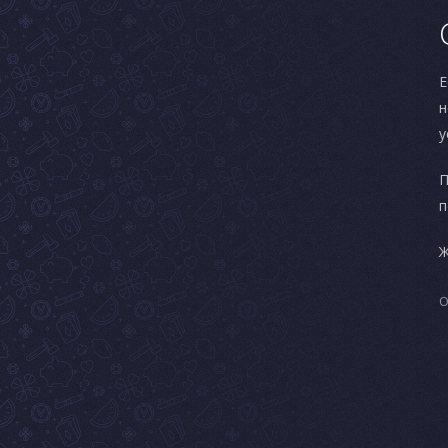
Е
н
у
П
п
Ж
О