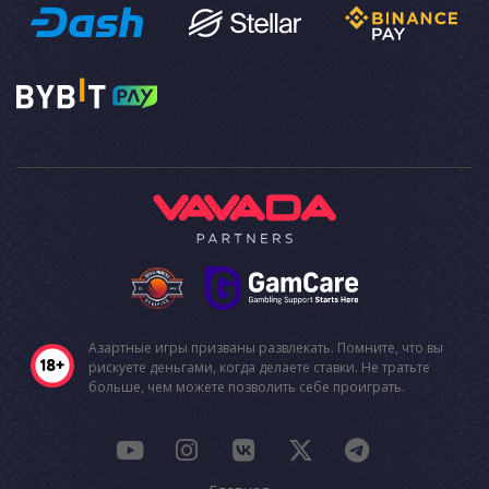
Азартные игры призваны развлекать. Помните, что вы
рискуете деньгами, когда делаете ставки. Не тратьте
больше, чем можете позволить себе проиграть.