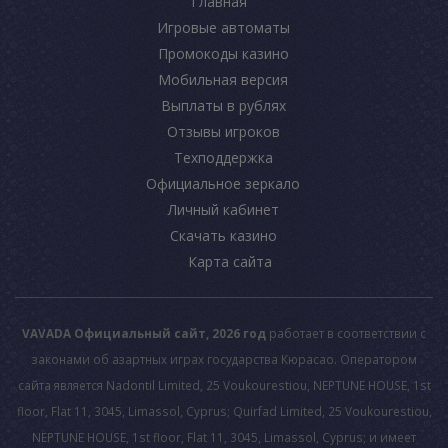
Главная
Игровые автоматы
Промокоды казино
Мобильная версия
Выплаты в рублях
Отзывы игроков
Техподдержка
Официальное зеркало
Личный кабинет
Скачать казино
Карта сайта
VAVADA Официальный сайт, 2026 год
работает в соответствии с
законами об азартных играх государства Кюрасао. Оператором
сайта является Nadontil Limited, 25 Voukourestiou, NEPTUNE HOUSE, 1st
floor, Flat 11, 3045, Limassol, Cyprus; Quirfad Limited, 25 Voukourestiou,
NEPTUNE HOUSE, 1st floor, Flat 11, 3045, Limassol, Cyprus; и имеет