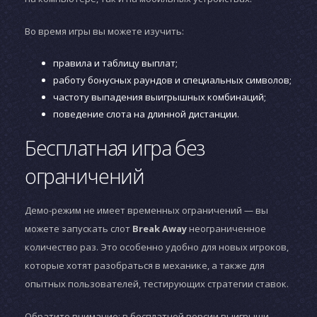
Во время игры вы можете изучить:
правила и таблицу выплат;
работу бонусных раундов и специальных символов;
частоту выпадения выигрышных комбинаций;
поведение слота на длинной дистанции.
Бесплатная игра без
ограничений
Демо-режим не имеет временных ограничений — вы
можете запускать слот
Break Away
неограниченное
количество раз. Это особенно удобно для новых игроков,
которые хотят разобраться в механике, а также для
опытных пользователей, тестирующих стратегии ставок.
Обратите внимание: в бесплатной версии выигрыши