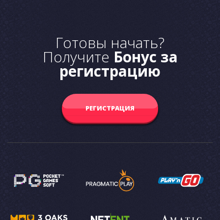
Готовы начать?
Получите
Бонус за
регистрацию
РЕГИСТРАЦИЯ