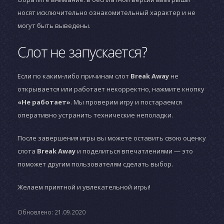
носят исключительно ознакомительный характер и не
могут быть выведены.
Слот не запускается?
Если по каким-либо причинам слот
Break Away
не
открывается или работает некорректно, нажмите кнопку
«Не работает»
. Мы проверим игру и постараемся
оперативно устранить технические неполадки.
После завершения игры вы можете оставить свою оценку
слота
Break Away
и поделиться впечатлениями — это
поможет другим пользователям сделать выбор.
Желаем приятной и увлекательной игры!
Обновлено:
21.09.2020