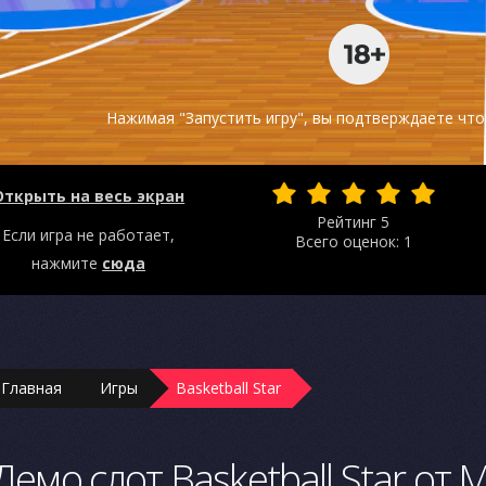
Нажимая "Запустить игру", вы подтверждаете что 
Открыть на весь экран
Рейтинг
5
Если игра не работает,
Всего оценок:
1
нажмите
сюда
Главная
Игры
Basketball Star
Демо слот Basketball Star от