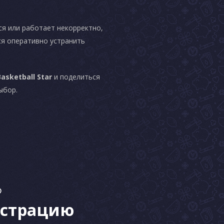
я или работает некорректно,
ся оперативно устранить
Basketball Star
и поделиться
ыбор.
?
истрацию