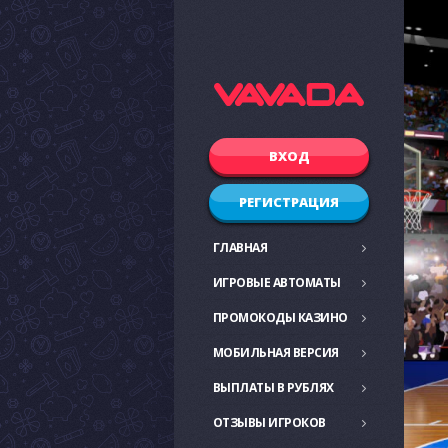
ВХОД
РЕГИСТРАЦИЯ
ГЛАВНАЯ
ИГРОВЫЕ АВТОМАТЫ
ПРОМОКОДЫ КАЗИНО
МОБИЛЬНАЯ ВЕРСИЯ
ВЫПЛАТЫ В РУБЛЯХ
ОТЗЫВЫ ИГРОКОВ