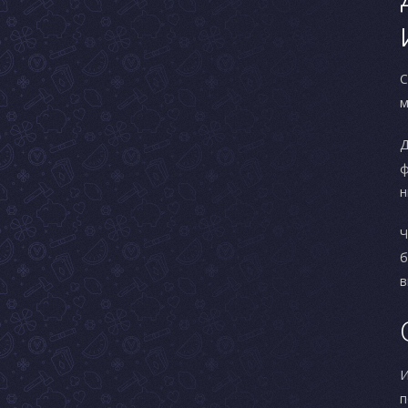
м
Д
ф
н
Ч
б
в
И
п