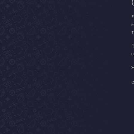
Е
н
т
П
в
Ж
О