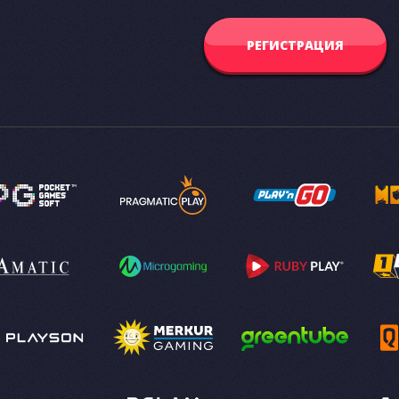
РЕГИСТРАЦИЯ