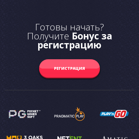
Готовы начать?
Получите
Бонус за
регистрацию
РЕГИСТРАЦИЯ