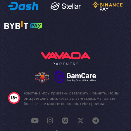
Азартные игры призваны развлекать. Помните, что вы
рискуете деньгами, когда делаете ставки. Не тратьте
больше, чем можете позволить себе проиграть.