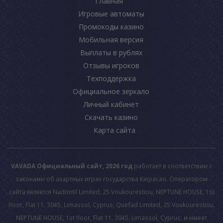
Главная
Игровые автоматы
Промокоды казино
Мобильная версия
Выплаты в рублях
Отзывы игроков
Техподдержка
Официальное зеркало
Личный кабинет
Скачать казино
Карта сайта
VAVADA Официальный сайт, 2026 год
работает в соответствии с
законами об азартных играх государства Кюрасао. Оператором
сайта является Nadontil Limited, 25 Voukourestiou, NEPTUNE HOUSE, 1st
floor, Flat 11, 3045, Limassol, Cyprus; Quirfad Limited, 25 Voukourestiou,
NEPTUNE HOUSE, 1st floor, Flat 11, 3045, Limassol, Cyprus; и имеет