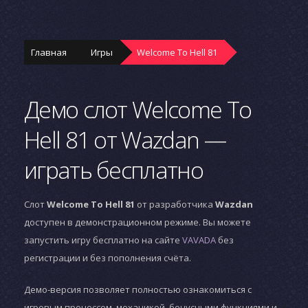
Главная
Игры
Welcome To Hell 81
Демо слот Welcome To
Hell 81 от Wazdan —
играть бесплатно
Слот
Welcome To Hell 81
от разработчика
Wazdan
доступен в демонстрационном режиме. Вы можете
запустить игру бесплатно на сайте
VAVADA
без
регистрации и без пополнения счёта.
Демо-версия позволяет полностью ознакомиться с
игровым процессом, механикой, бонусными функциями и