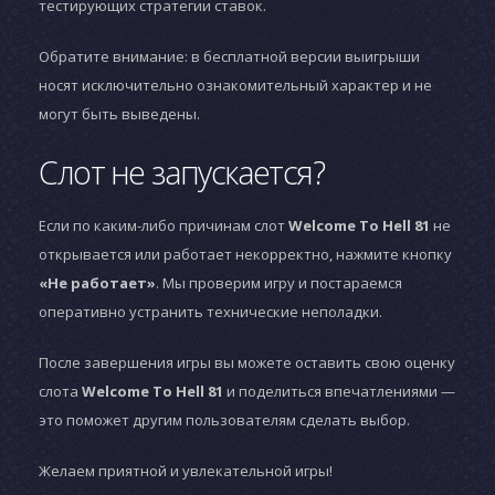
тестирующих стратегии ставок.
Обратите внимание: в бесплатной версии выигрыши
носят исключительно ознакомительный характер и не
могут быть выведены.
Слот не запускается?
Если по каким-либо причинам слот
Welcome To Hell 81
не
открывается или работает некорректно, нажмите кнопку
«Не работает»
. Мы проверим игру и постараемся
оперативно устранить технические неполадки.
После завершения игры вы можете оставить свою оценку
слота
Welcome To Hell 81
и поделиться впечатлениями —
это поможет другим пользователям сделать выбор.
Желаем приятной и увлекательной игры!