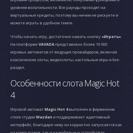
уровнем волатильности. Все раунды проходят на
виртуальные кредиты, поэтому вы ничем не рискуете и
можете играть в удобном темпе.
Чтобы начать игру, достаточно нажать кнопку
«Играть»
.
На платформе
VAVADA
представлено более 10 000
игровых автоматов от ведущих провайдеров, включая
классические слоты, видеослоты, настольные игры и live-
раздел.
Особенности слота Magic Hot
4
Игровой автомат
Magic Hot 4
выполнен в фирменном
стиле студии
Wazdan
и поддерживает адаптивный
интерфейс, благодаря чему он корректно запускается как
на компьютере, так и на мобильных устройствах.