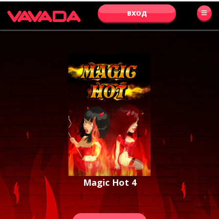
ВХОД
Magic Hot 4