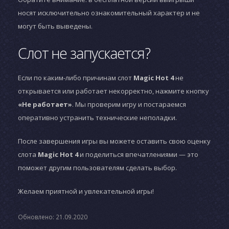
носят исключительно ознакомительный характер и не
могут быть выведены.
Слот не запускается?
Если по каким-либо причинам слот
Magic Hot 4
не
открывается или работает некорректно, нажмите кнопку
«Не работает»
. Мы проверим игру и постараемся
оперативно устранить технические неполадки.
После завершения игры вы можете оставить свою оценку
слота
Magic Hot 4
и поделиться впечатлениями — это
поможет другим пользователям сделать выбор.
Желаем приятной и увлекательной игры!
Обновлено:
21.09.2020