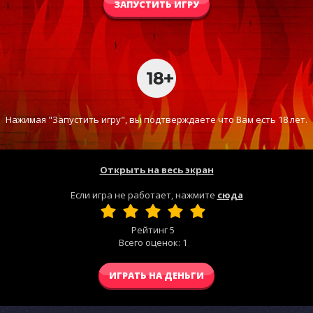
ЗАПУСТИТЬ ИГРУ
Нажимая "Запустить игру", вы подтверждаете что Вам есть 18 лет.
Открыть на весь экран
Если игра не работает, нажмите
сюда
Рейтинг
5
Всего оценок:
1
ИГРАТЬ НА ДЕНЬГИ