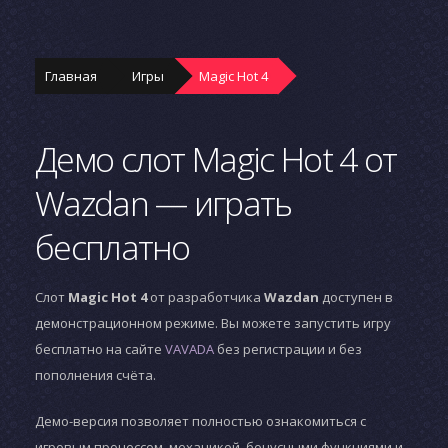
Главная
Игры
Magic Hot 4
Демо слот Magic Hot 4 от
Wazdan — играть
бесплатно
Слот
Magic Hot 4
от разработчика
Wazdan
доступен в
демонстрационном режиме. Вы можете запустить игру
бесплатно на сайте
VAVADA
без регистрации и без
пополнения счёта.
Демо-версия позволяет полностью ознакомиться с
игровым процессом, механикой, бонусными функциями и