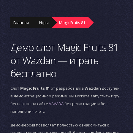
Главная
Игры
Magic Fruits 81
Демо слот Magic Fruits 81
от Wazdan — играть
бесплатно
Слот
Magic Fruits 81
от разработчика
Wazdan
доступен
в демонстрационном режиме. Вы можете запустить игру
бесплатно на сайте
VAVADA
без регистрации и без
пополнения счёта.
Демо-версия позволяет полностью ознакомиться с
игровым процессом, механикой, бонусными функциями и