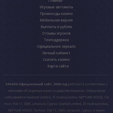
Главная
Игровые автоматы
Промокоды казино
Мобильная версия
Выплаты в рублях
Отзывы игроков
Техподдержка
Официальное зеркало
Личный кабинет
Скачать казино
Карта сайта
VAVADA Официальный сайт, 2026 год
работает в соответствии с
законами об азартных играх государства Кюрасао. Оператором
сайта является Nadontil Limited, 25 Voukourestiou, NEPTUNE HOUSE, 1st
floor, Flat 11, 3045, Limassol, Cyprus; Quirfad Limited, 25 Voukourestiou,
NEPTUNE HOUSE, 1st floor, Flat 11, 3045, Limassol, Cyprus; и имеет