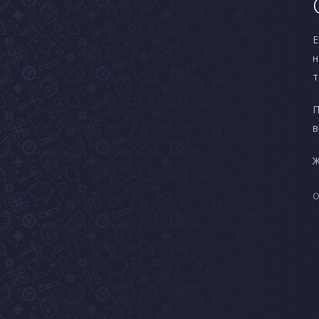
Е
н
т
П
в
Ж
О