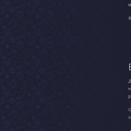
м
В
Д
н
р
О
х