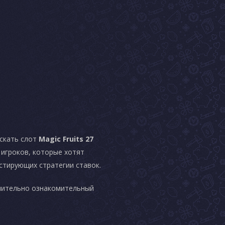
скать слот
Magic Fruits 27
 игроков, которые хотят
стирующих стратегии ставок.
ючительно ознакомительный