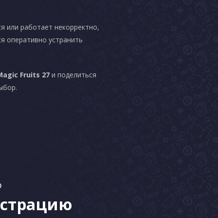
я или работает некорректно,
ся оперативно устранить
Magic Fruits 27
и поделиться
ыбор.
?
истрацию