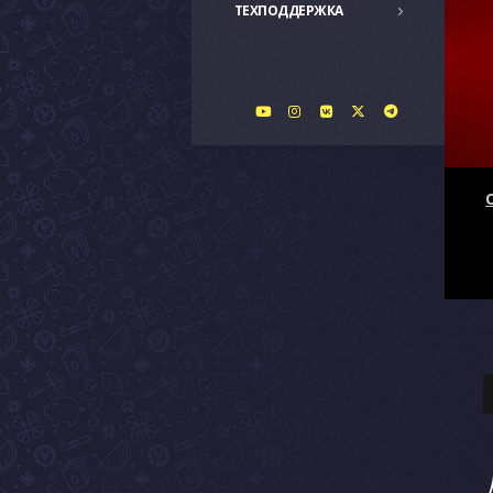
ТЕХПОДДЕРЖКА