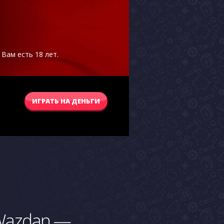
Вам есть 18 лет.
ИГРАТЬ НА ДЕНЬГИ
 Wazdan —