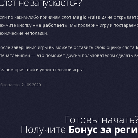
Слот не запускается?
сли по каким-либо причинам слот
Magic Fruits 27
не открываетс
ажмите кнопку
«Не работает»
. Мы проверим игру и постараем
ехнические неполадки.
осле завершения игры вы можете оставить свою оценку слота
печатлениями — это поможет другим пользователям сделать в
елаем приятной и увлекательной игры!
бновлено:
21.09.2020
Готовы начать
Получите
Бонус за рег