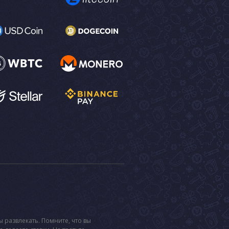
 развлекать. Помните, что вы