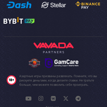
Азартные игры призваны развлекать. Помните, что вы
рискуете деньгами, когда делаете ставки. Не тратьте
больше, чем можете позволить себе проиграть.