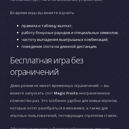
Во время игры вы можете изучить:
правила и таблицу выплат;
работу бонусных раундов и специальных символов;
частоту выпадения выигрышных комбинаций;
поведение слота на длинной дистанции.
Бесплатная игра без
ограничений
Демо-режим не имеет временных ограничений — вы
можете запускать слот
Magic Fruits
неограниченное
количество раз. Это особенно удобно для новых игроков,
которые хотят разобраться в механике, а также для
опытных пользователей, тестирующих стратегии ставок.
Обратите внимание: в бесплатной версии выигрыши