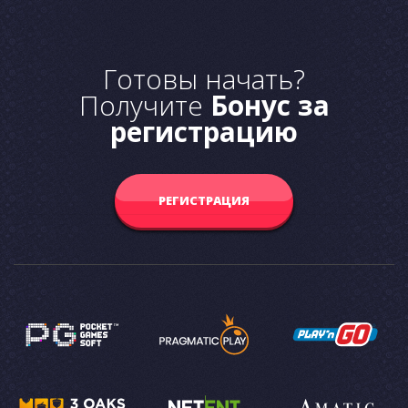
Готовы начать?
Получите
Бонус за
регистрацию
РЕГИСТРАЦИЯ