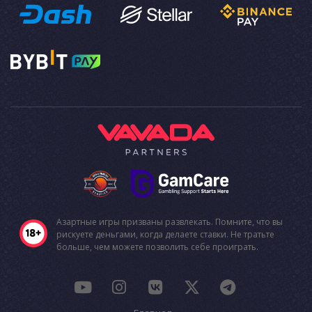
Азартные игры призваны развлекать. Помните, что вы
рискуете деньгами, когда делаете ставки. Не тратьте
больше, чем можете позволить себе проиграть.