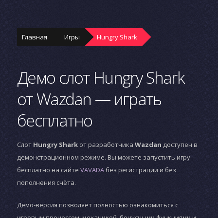
Главная
Игры
Hungry Shark
Демо слот Hungry Shark
от Wazdan — играть
бесплатно
Слот
Hungry Shark
от разработчика
Wazdan
доступен в
демонстрационном режиме. Вы можете запустить игру
бесплатно на сайте
VAVADA
без регистрации и без
пополнения счёта.
Демо-версия позволяет полностью ознакомиться с
игровым процессом, механикой, бонусными функциями и