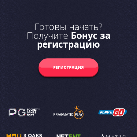
Готовы начать?
Получите
Бонус за
регистрацию
РЕГИСТРАЦИЯ