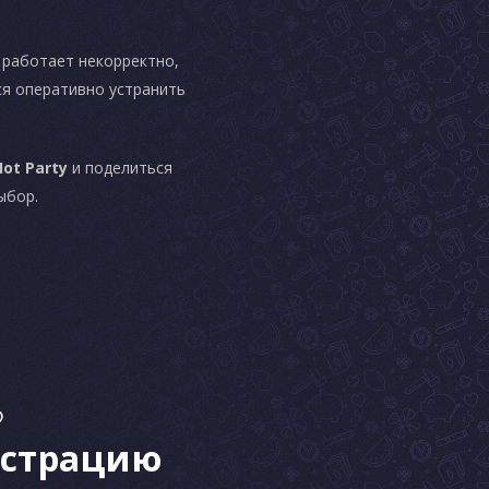
 работает некорректно,
ся оперативно устранить
Hot Party
и поделиться
ыбор.
?
истрацию