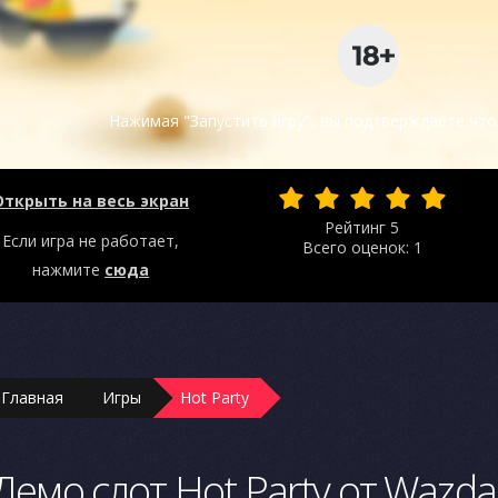
Нажимая "Запустить игру", вы подтверждаете что 
Открыть на весь экран
Рейтинг
5
Если игра не работает,
Всего оценок:
1
нажмите
сюда
Главная
Игры
Hot Party
Демо слот Hot Party от Wazd