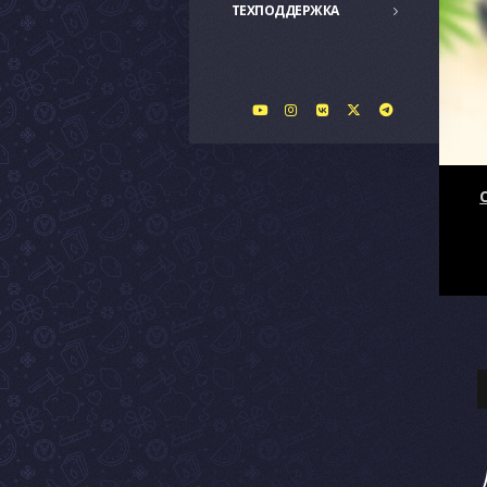
ТЕХПОДДЕРЖКА