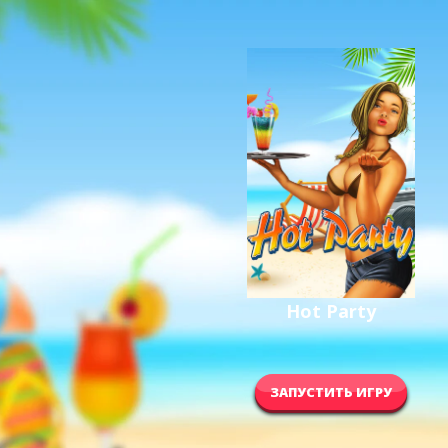
Hot Party
ЗАПУСТИТЬ ИГРУ