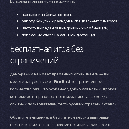
Во время игры вы можете изучить:
правила и таблицу выплат;
работу бонусных раундов и специальных символов;
частоту выпадения выигрышных комбинаций;
поведение слота на длинной дистанции.
Бесплатная игра без
ограничений
Демо-режим не имеет временных ограничений — вы
можете запускать слот
Fire Bird
неограниченное
количество раз. Это особенно удобно для новых игроков,
которые хотят разобраться в механике, а также для
опытных пользователей, тестирующих стратегии ставок.
Обратите внимание: в бесплатной версии выигрыши
носят исключительно ознакомительный характер и не