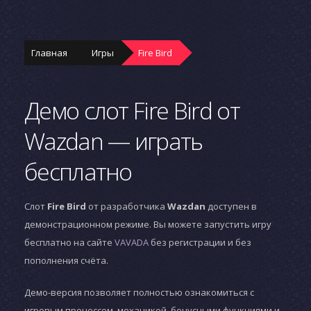
Главная
Игры
Fire Bird
Демо слот Fire Bird от
Wazdan — играть
бесплатно
Слот
Fire Bird
от разработчика
Wazdan
доступен в
демонстрационном режиме. Вы можете запустить игру
бесплатно на сайте
VAVADA
без регистрации и без
пополнения счёта.
Демо-версия позволяет полностью ознакомиться с
игровым процессом, механикой, бонусными функциями и