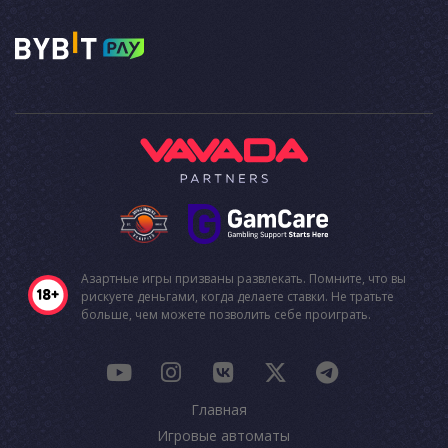
Азартные игры призваны развлекать. Помните, что вы
рискуете деньгами, когда делаете ставки. Не тратьте
больше, чем можете позволить себе проиграть.
Главная
Игровые автоматы