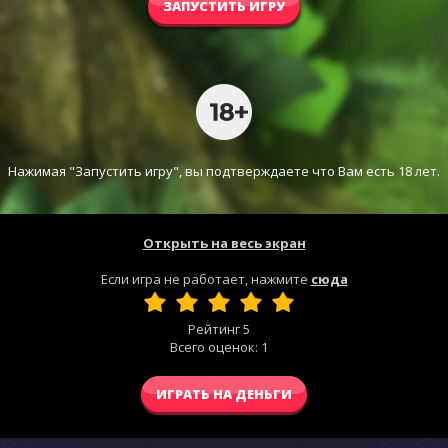
ЗАПУСТИТЬ ИГРУ
Нажимая "Запустить игру", вы подтверждаете что Вам есть 18 лет.
Открыть на весь экран
Если игра не работает, нажмите
сюда
Рейтинг
5
Всего оценок:
1
ИГРАТЬ НА ДЕНЬГИ