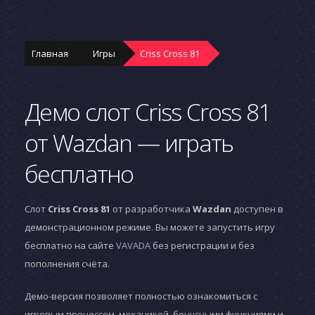
Главная
Игры
Criss Cross 81
Демо слот Criss Cross 81
от Wazdan — играть
бесплатно
Слот
Criss Cross 81
от разработчика
Wazdan
доступен в
демонстрационном режиме. Вы можете запустить игру
бесплатно на сайте
VAVADA
без регистрации и без
пополнения счёта.
Демо-версия позволяет полностью ознакомиться с
игровым процессом, механикой, бонусными функциями и