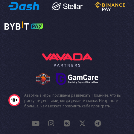
Азартные игры призваны развлекать. Помните, что вы
рискуете деньгами, когда делаете ставки. Не тратьте
больше, чем можете позволить себе проиграть.