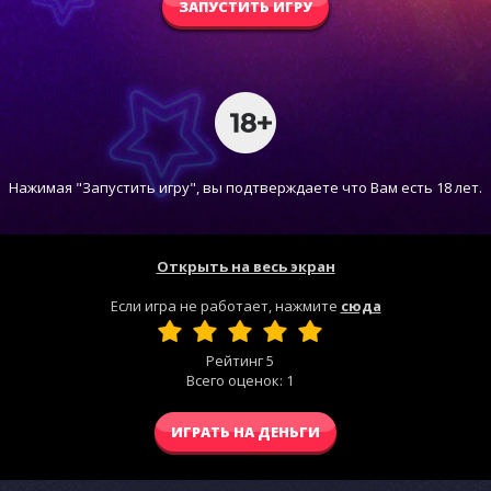
ЗАПУСТИТЬ ИГРУ
Нажимая "Запустить игру", вы подтверждаете что Вам есть 18 лет.
Открыть на весь экран
Если игра не работает, нажмите
сюда
Рейтинг
5
Всего оценок:
1
ИГРАТЬ НА ДЕНЬГИ