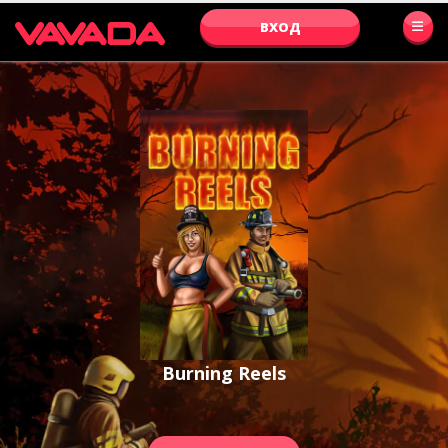
ВХОД
Burning Reels