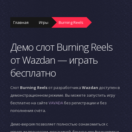
Главная
Игры
Burning Reels
Демо слот Burning Reels
от Wazdan — играть
бесплатно
Слот
Burning Reels
от разработчика
Wazdan
доступен в
демонстрационном режиме. Вы можете запустить игру
бесплатно на сайте
VAVADA
без регистрации и без
пополнения счёта.
Демо-версия позволяет полностью ознакомиться с
игровым процессом, механикой, бонусными функциями и