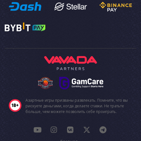
Азартные игры призваны развлекать. Помните, что вы
рискуете деньгами, когда делаете ставки. Не тратьте
больше, чем можете позволить себе проиграть.