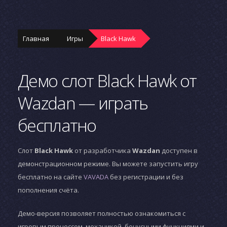
Главная
Игры
Black Hawk
Демо слот Black Hawk от
Wazdan — играть
бесплатно
Слот
Black Hawk
от разработчика
Wazdan
доступен в
демонстрационном режиме. Вы можете запустить игру
бесплатно на сайте
VAVADA
без регистрации и без
пополнения счёта.
Демо-версия позволяет полностью ознакомиться с
игровым процессом, механикой, бонусными функциями и