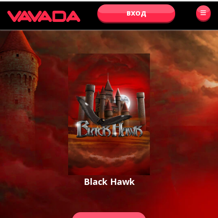
ВХОД
Black Hawk