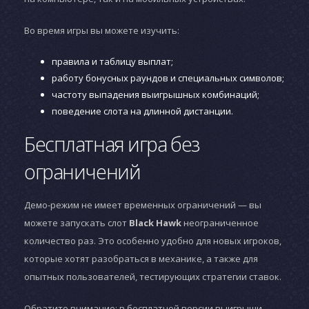
Во время игры вы можете изучить:
правила и таблицу выплат;
работу бонусных раундов и специальных символов;
частоту выпадения выигрышных комбинаций;
поведение слота на длинной дистанции.
Бесплатная игра без
ограничений
Демо-режим не имеет временных ограничений — вы
можете запускать слот
Black Hawk
неограниченное
количество раз. Это особенно удобно для новых игроков,
которые хотят разобраться в механике, а также для
опытных пользователей, тестирующих стратегии ставок.
Обратите внимание: в бесплатной версии выигрыши