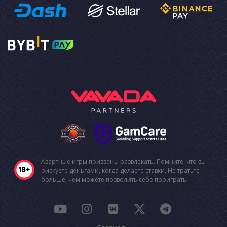
Азартные игры призваны развлекать. Помните, что вы
рискуете деньгами, когда делаете ставки. Не тратьте
больше, чем можете позволить себе проиграть.