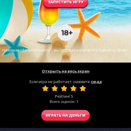
ЗАПУСТИТЬ ИГРУ
Нажимая "Запустить игру", вы подтверждаете что Вам есть 18 лет.
Открыть на весь экран
Если игра не работает, нажмите
сюда
Рейтинг
5
Всего оценок:
1
ИГРАТЬ НА ДЕНЬГИ