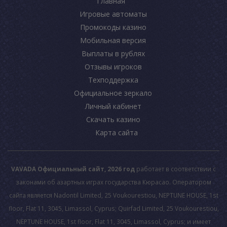
Главная
Игровые автоматы
Промокоды казино
Мобильная версия
Выплаты в рублях
Отзывы игроков
Техподдержка
Официальное зеркало
Личный кабинет
Скачать казино
Карта сайта
VAVADA Официальный сайт, 2026 год
работает в соответствии с
законами об азартных играх государства Кюрасао. Оператором
сайта является Nadontil Limited, 25 Voukourestiou, NEPTUNE HOUSE, 1st
floor, Flat 11, 3045, Limassol, Cyprus; Quirfad Limited, 25 Voukourestiou,
NEPTUNE HOUSE, 1st floor, Flat 11, 3045, Limassol, Cyprus; и имеет