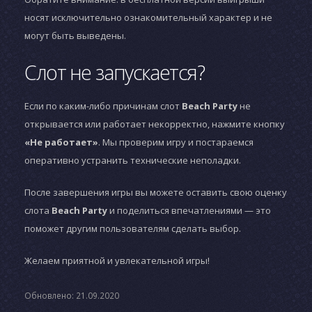
носят исключительно ознакомительный характер и не
могут быть выведены.
Слот не запускается?
Если по каким-либо причинам слот
Beach Party
не
открывается или работает некорректно, нажмите кнопку
«Не работает»
. Мы проверим игру и постараемся
оперативно устранить технические неполадки.
После завершения игры вы можете оставить свою оценку
слота
Beach Party
и поделиться впечатлениями — это
поможет другим пользователям сделать выбор.
Желаем приятной и увлекательной игры!
Обновлено:
21.09.2020