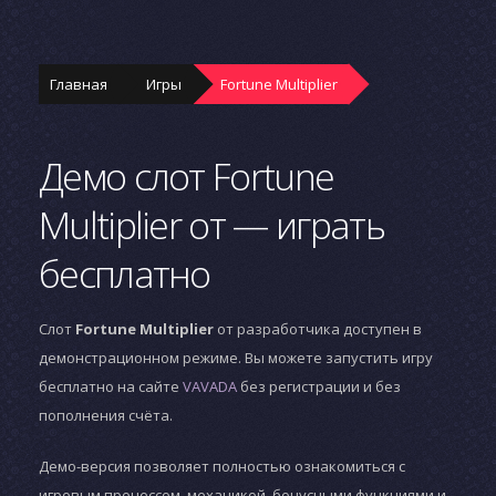
Главная
Игры
Fortune Multiplier
Демо слот Fortune
Multiplier от — играть
бесплатно
Слот
Fortune Multiplier
от разработчика
доступен в
демонстрационном режиме. Вы можете запустить игру
бесплатно на сайте
VAVADA
без регистрации и без
пополнения счёта.
Демо-версия позволяет полностью ознакомиться с
игровым процессом, механикой, бонусными функциями и