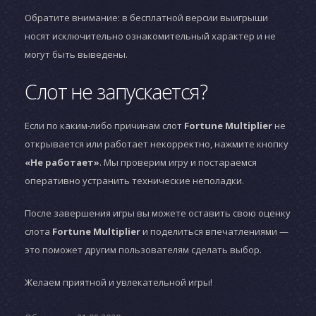
Обратите внимание: в бесплатной версии выигрыши
носят исключительно ознакомительный характер и не
могут быть выведены.
Слот не запускается?
Если по каким-либо причинам слот
Fortune Multiplier
не
открывается или работает некорректно, нажмите кнопку
«Не работает»
. Мы проверим игру и постараемся
оперативно устранить технические неполадки.
После завершения игры вы можете оставить свою оценку
слота
Fortune Multiplier
и поделиться впечатлениями —
это поможет другим пользователям сделать выбор.
Желаем приятной и увлекательной игры!