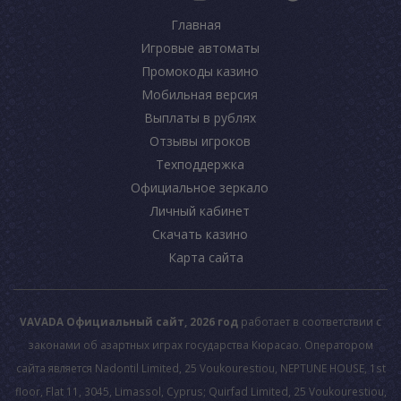
Главная
Игровые автоматы
Промокоды казино
Мобильная версия
Выплаты в рублях
Отзывы игроков
Техподдержка
Официальное зеркало
Личный кабинет
Скачать казино
Карта сайта
VAVADA Официальный сайт, 2026 год
работает в соответствии с
законами об азартных играх государства Кюрасао. Оператором
сайта является Nadontil Limited, 25 Voukourestiou, NEPTUNE HOUSE, 1st
floor, Flat 11, 3045, Limassol, Cyprus; Quirfad Limited, 25 Voukourestiou,