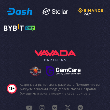
Азартные игры призваны развлекать. Помните, что вы
рискуете деньгами, когда делаете ставки. Не тратьте
больше, чем можете позволить себе проиграть.