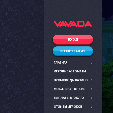
ВХОД
РЕГИСТРАЦИЯ
ГЛАВНАЯ
ИГРОВЫЕ АВТОМАТЫ
ПРОМОКОДЫ КАЗИНО
МОБИЛЬНАЯ ВЕРСИЯ
ВЫПЛАТЫ В РУБЛЯХ
ОТЗЫВЫ ИГРОКОВ