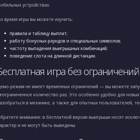
обильных устройствах.
о время игры вы можете изучить:
правила и таблицу выплат;
работу бонусных раундов и специальных символов;
частоту выпадения выигрышных комбинаций;
поведение слота на длинной дистанции.
Бесплатная игра без ограничений
емо-режим не имеет временных ограничений — вы можете запу
еограниченное количество раз. Это особенно удобно для новых
азобраться в механике, а также для опытных пользователей, те
братите внимание: в бесплатной версии выигрыши носят искл
арактер и не могут быть выведены.