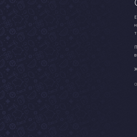
Е
н
т
П
в
Ж
О