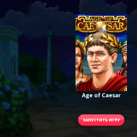
Age of Caesar
ЗАПУСТИТЬ ИГРУ