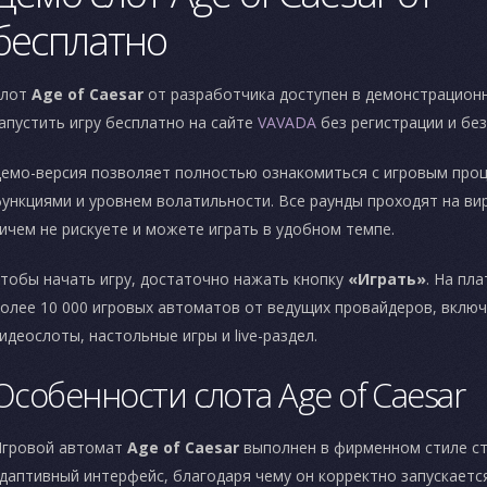
бесплатно
Слот
Age of Caesar
от разработчика
доступен в демонстрацион
апустить игру бесплатно на сайте
VAVADA
без регистрации и без
емо-версия позволяет полностью ознакомиться с игровым проц
ункциями и уровнем волатильности. Все раунды проходят на ви
ичем не рискуете и можете играть в удобном темпе.
тобы начать игру, достаточно нажать кнопку
«Играть»
. На пл
олее 10 000 игровых автоматов от ведущих провайдеров, включ
идеослоты, настольные игры и live-раздел.
Особенности слота Age of Caesar
гровой автомат
Age of Caesar
выполнен в фирменном стиле с
даптивный интерфейс, благодаря чему он корректно запускается