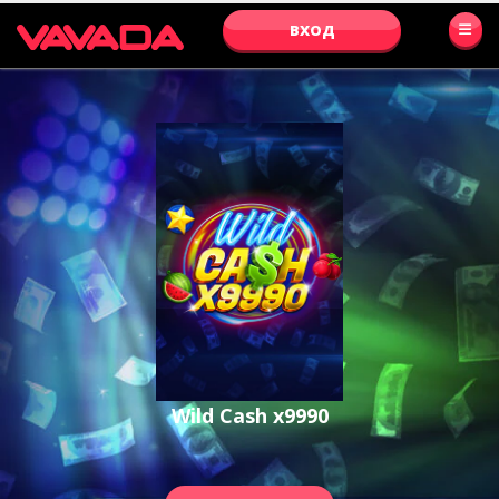
ВХОД
Wild Cash x9990