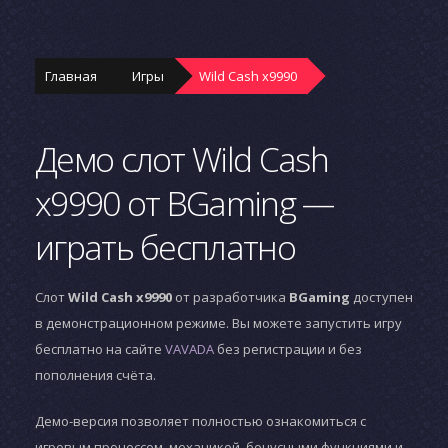
Главная
Игры
Wild Cash x9990
Демо слот Wild Cash
x9990 от BGaming —
играть бесплатно
Слот
Wild Cash x9990
от разработчика
BGaming
доступен
в демонстрационном режиме. Вы можете запустить игру
бесплатно на сайте
VAVADA
без регистрации и без
пополнения счёта.
Демо-версия позволяет полностью ознакомиться с
игровым процессом, механикой, бонусными функциями и