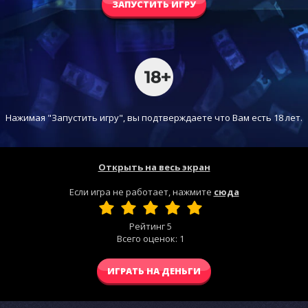
ЗАПУСТИТЬ ИГРУ
Нажимая "Запустить игру", вы подтверждаете что Вам есть 18 лет.
Открыть на весь экран
Если игра не работает, нажмите
сюда
Рейтинг
5
Всего оценок:
1
ИГРАТЬ НА ДЕНЬГИ