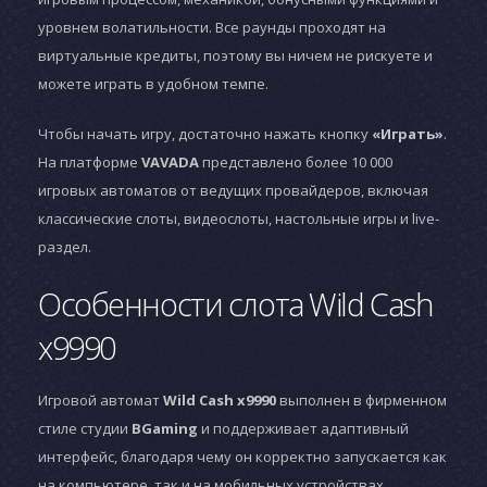
уровнем волатильности. Все раунды проходят на
виртуальные кредиты, поэтому вы ничем не рискуете и
можете играть в удобном темпе.
Чтобы начать игру, достаточно нажать кнопку
«Играть»
.
На платформе
VAVADA
представлено более 10 000
игровых автоматов от ведущих провайдеров, включая
классические слоты, видеослоты, настольные игры и live-
раздел.
Особенности слота Wild Cash
x9990
Игровой автомат
Wild Cash x9990
выполнен в фирменном
стиле студии
BGaming
и поддерживает адаптивный
интерфейс, благодаря чему он корректно запускается как
на компьютере, так и на мобильных устройствах.