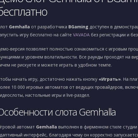
бесплатно
Слот
Gemhalla
от разработчика
BGaming
доступен в демонстра
апустить игру бесплатно на сайте
VAVADA
без регистрации и без
емо-версия позволяет полностью ознакомиться с игровым проц
ункциями и уровнем волатильности. Все раунды проходят на ви
ичем не рискуете и можете играть в удобном темпе.
тобы начать игру, достаточно нажать кнопку
«Играть»
. На пл
олее 10 000 игровых автоматов от ведущих провайдеров, включ
идеослоты, настольные игры и live-раздел.
Особенности слота Gemhalla
гровой автомат
Gemhalla
выполнен в фирменном стиле студи
даптивный интерфейс, благодаря чему он корректно запускается