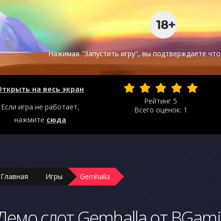
Нажимая "Запустить игру", вы подтверждаете что 
Открыть на весь экран
Рейтинг
5
Если игра не работает,
Всего оценок:
1
нажмите
сюда
Главная
Игры
Gemhalla
Демо слот Gemhalla от BGam