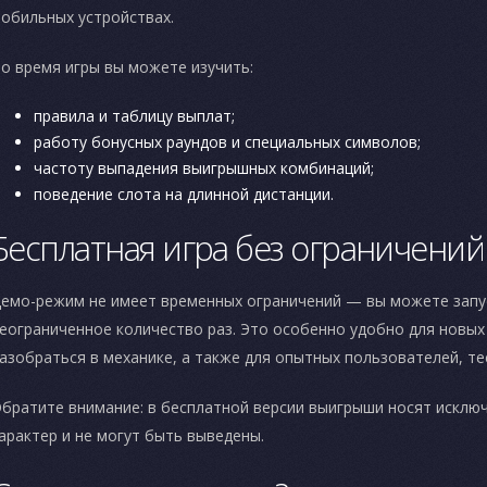
обильных устройствах.
о время игры вы можете изучить:
правила и таблицу выплат;
работу бонусных раундов и специальных символов;
частоту выпадения выигрышных комбинаций;
поведение слота на длинной дистанции.
Бесплатная игра без ограничений
емо-режим не имеет временных ограничений — вы можете запу
еограниченное количество раз. Это особенно удобно для новых
азобраться в механике, а также для опытных пользователей, те
братите внимание: в бесплатной версии выигрыши носят искл
арактер и не могут быть выведены.