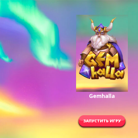
Gemhalla
ЗАПУСТИТЬ ИГРУ