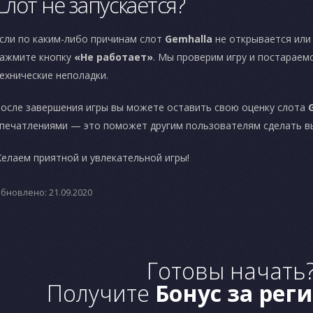
Слот не запускается?
сли по каким-либо причинам слот
Gemhalla
не открывается или
ажмите кнопку
«Не работает»
. Мы проверим игру и постараем
ехнические неполадки.
осле завершения игры вы можете оставить свою оценку слота
печатлениями — это поможет другим пользователям сделать в
елаем приятной и увлекательной игры!
бновлено:
21.09.2020
Готовы начать
Получите
Бонус за рег