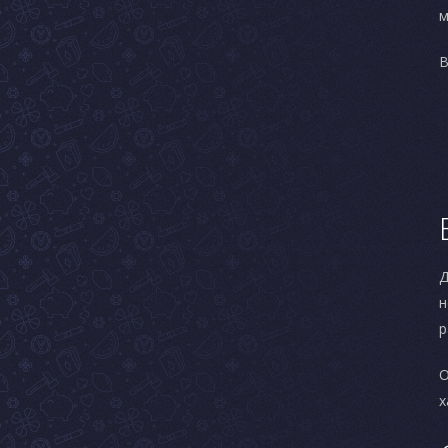
м
В
Д
н
р
О
х