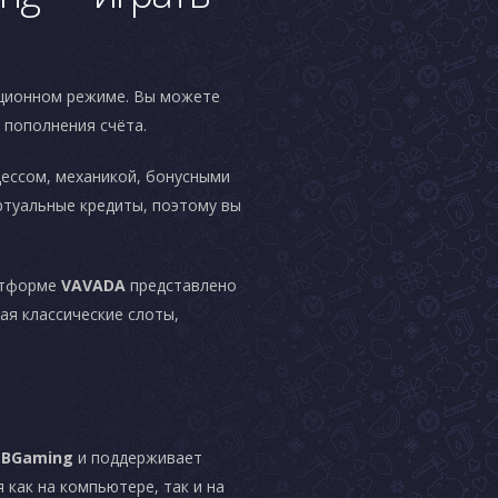
ционном режиме. Вы можете
 пополнения счёта.
ессом, механикой, бонусными
ртуальные кредиты, поэтому вы
атформе
VAVADA
представлено
ая классические слоты,
и
BGaming
и поддерживает
 как на компьютере, так и на