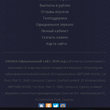
Выплаты в рублях
Отзывы игроков
Техподдержка
Официальное зеркало
Личный кабинет
Скачать казино
Карта сайта
VAVADA Официальный сайт, 2026 год
работает в соответствии с
законами об азартных играх государства Кюрасао. Оператором
сайта является Nadontil Limited, 25 Voukourestiou, NEPTUNE HOUSE, 1st
floor, Flat 11, 3045, Limassol, Cyprus; Quirfad Limited, 25 Voukourestiou,
NEPTUNE HOUSE, 1st floor, Flat 11, 3045, Limassol, Cyprus; и имеет
лицензию, полностью принадлежащую Overcan N.V. Heelsumstraat 51,
E-Commerce Park, Curacao.