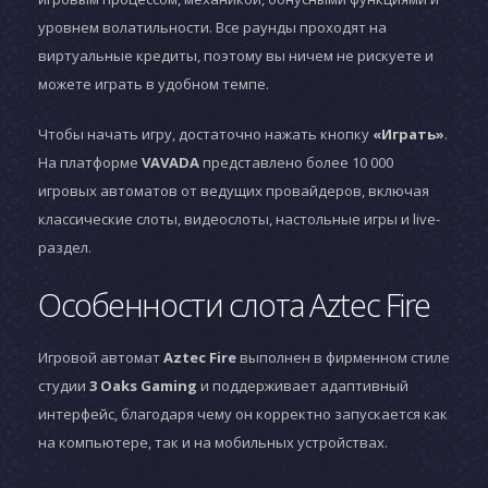
уровнем волатильности. Все раунды проходят на
виртуальные кредиты, поэтому вы ничем не рискуете и
можете играть в удобном темпе.
Чтобы начать игру, достаточно нажать кнопку
«Играть»
.
На платформе
VAVADA
представлено более 10 000
игровых автоматов от ведущих провайдеров, включая
классические слоты, видеослоты, настольные игры и live-
раздел.
Особенности слота Aztec Fire
Игровой автомат
Aztec Fire
выполнен в фирменном стиле
студии
3 Oaks Gaming
и поддерживает адаптивный
интерфейс, благодаря чему он корректно запускается как
на компьютере, так и на мобильных устройствах.