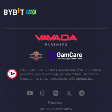
Азартные игры призваны развлекать. Помните, что вы
рискуете деньгами, когда делаете ставки. Не тратьте
больше, чем можете позволить себе проиграть.
Главная
Игровые автоматы