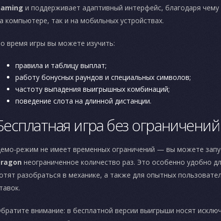
Gaming
и поддерживает адаптивный интерфейс, благодаря чему 
а компьютере, так и на мобильных устройствах.
о время игры вы можете изучить:
правила и таблицу выплат;
работу бонусных раундов и специальных символов;
частоту выпадения выигрышных комбинаций;
поведение слота на длинной дистанции.
Бесплатная игра без ограничений
емо-режим не имеет временных ограничений — вы можете запу
ragon
неограниченное количество раз. Это особенно удобно дл
отят разобраться в механике, а также для опытных пользовате
тавок.
братите внимание: в бесплатной версии выигрыши носят искл