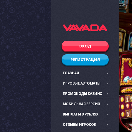
ВХОД
РЕГИСТРАЦИЯ
ГЛАВНАЯ
ИГРОВЫЕ АВТОМАТЫ
ПРОМОКОДЫ КАЗИНО
МОБИЛЬНАЯ ВЕРСИЯ
ВЫПЛАТЫ В РУБЛЯХ
ОТЗЫВЫ ИГРОКОВ