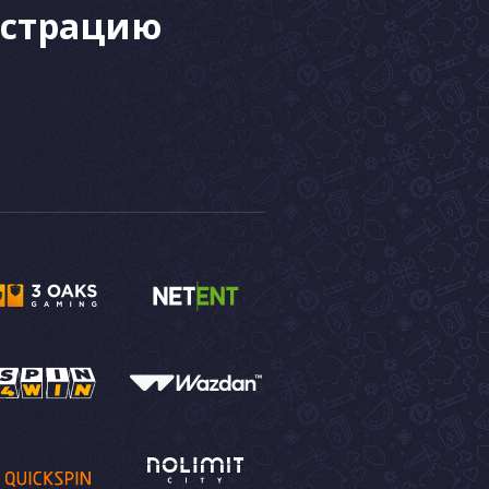
истрацию