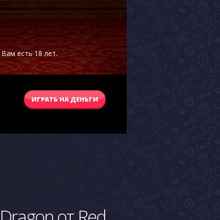
Вам есть 18 лет.
ИГРАТЬ НА ДЕНЬГИ
 Dragon от Red