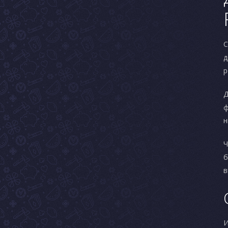
д
р
Д
ф
н
Ч
б
в
И