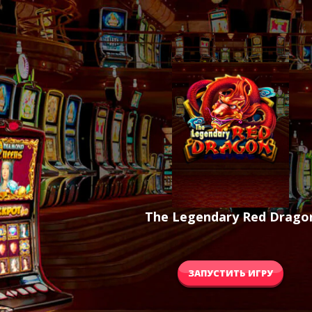
The Legendary Red Drago
ЗАПУСТИТЬ ИГРУ