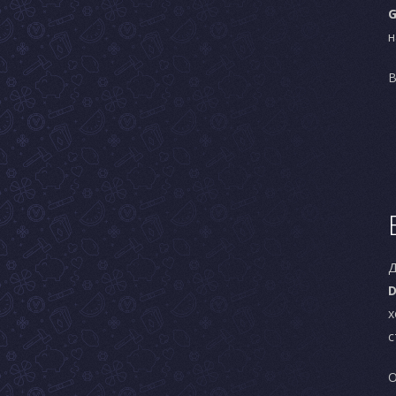
н
В
Д
D
х
с
О