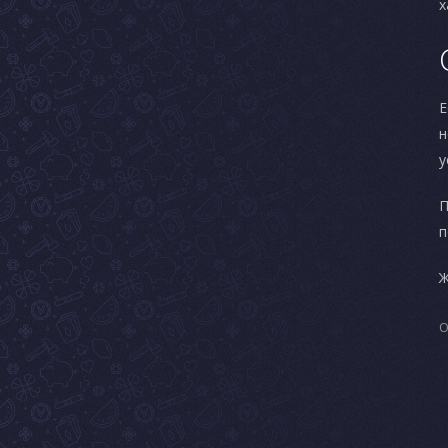
х
Е
н
у
П
п
Ж
О