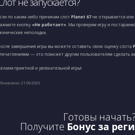
Слот не запускается?
сли по каким-либо причинам слот
Planet 67
не открывается или
ажмите кнопку
«Не работает»
. Мы проверим игру и постараем
ехнические неполадки.
осле завершения игры вы можете оставить свою оценку слота
печатлениями — это поможет другим пользователям сделать в
елаем приятной и увлекательной игры!
бновлено:
21.09.2020
Готовы начать
Получите
Бонус за рег