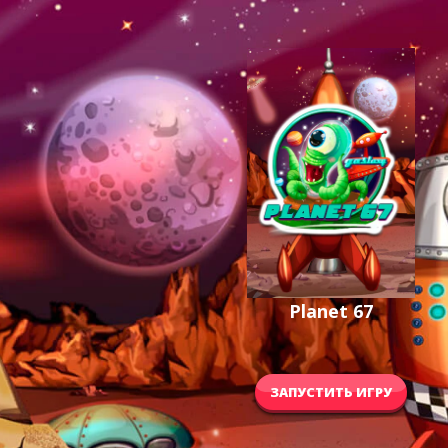
Planet 67
ЗАПУСТИТЬ ИГРУ