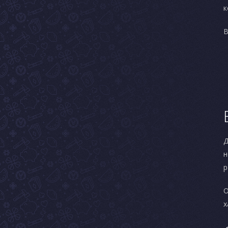
к
В
Д
н
р
О
х