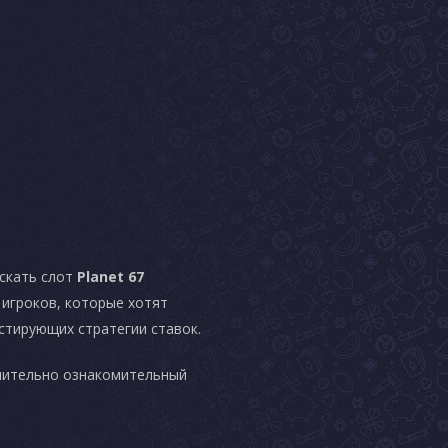
скать слот
Planet 67
 игроков, которые хотят
стирующих стратегии ставок.
ючительно ознакомительный