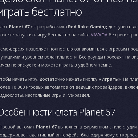
играть бесплатно
Слот
Planet 67
от разработчика
Red Rake Gaming
доступен в д
ожете запустить игру бесплатно на сайте
VAVADA
без регистрац
емо-версия позволяет полностью ознакомиться с игровым проц
ункциями и уровнем волатильности. Все раунды проходят на ви
ичем не рискуете и можете играть в удобном темпе.
тобы начать игру, достаточно нажать кнопку
«Играть»
. На пл
олее 10 000 игровых автоматов от ведущих провайдеров, включ
идеослоты, настольные игры и live-раздел.
Особенности слота Planet 67
гровой автомат
Planet 67
выполнен в фирменном стиле студии
оддерживает адаптивный интерфейс, благодаря чему он коррект