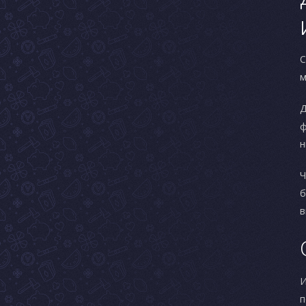
м
Д
ф
н
Ч
б
в
И
п