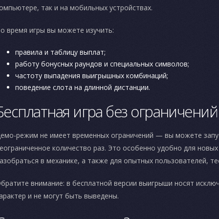
омпьютере, так и на мобильных устройствах.
о время игры вы можете изучить:
правила и таблицу выплат;
работу бонусных раундов и специальных символов;
частоту выпадения выигрышных комбинаций;
поведение слота на длинной дистанции.
Бесплатная игра без ограничений
емо-режим не имеет временных ограничений — вы можете запу
еограниченное количество раз. Это особенно удобно для новых
азобраться в механике, а также для опытных пользователей, те
братите внимание: в бесплатной версии выигрыши носят искл
арактер и не могут быть выведены.