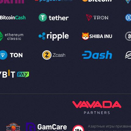
Азартные игры призваны