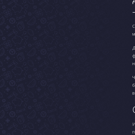
м
Д
ф
н
Ч
б
в
И
п