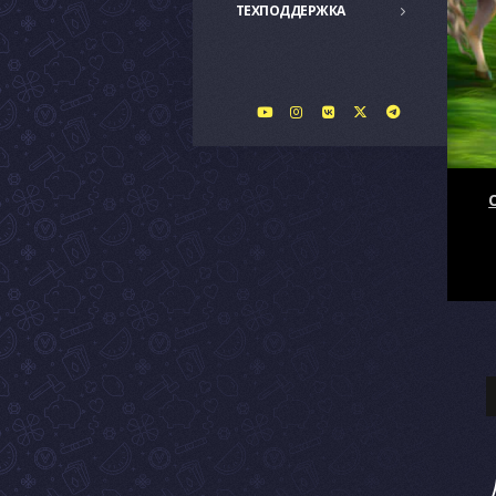
ТЕХПОДДЕРЖКА