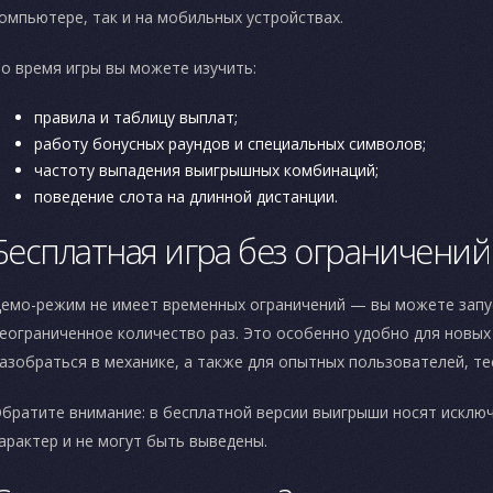
омпьютере, так и на мобильных устройствах.
о время игры вы можете изучить:
правила и таблицу выплат;
работу бонусных раундов и специальных символов;
частоту выпадения выигрышных комбинаций;
поведение слота на длинной дистанции.
Бесплатная игра без ограничений
емо-режим не имеет временных ограничений — вы можете запу
еограниченное количество раз. Это особенно удобно для новых
азобраться в механике, а также для опытных пользователей, те
братите внимание: в бесплатной версии выигрыши носят искл
арактер и не могут быть выведены.