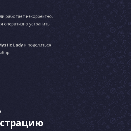
ли работает некорректно,
ся оперативно устранить
Mystic Lady
и поделиться
ыбор.
?
истрацию