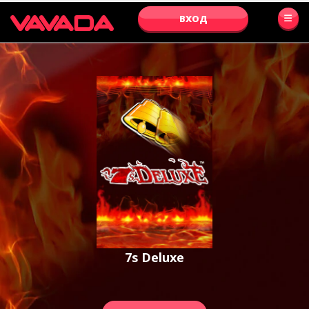
ВХОД
7s Deluxe