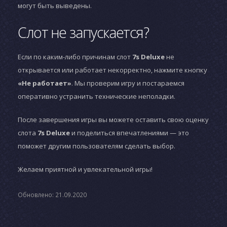
могут быть выведены.
Слот не запускается?
Если по каким-либо причинам слот
7s Deluxe
не
открывается или работает некорректно, нажмите кнопку
«Не работает»
. Мы проверим игру и постараемся
оперативно устранить технические неполадки.
После завершения игры вы можете оставить свою оценку
слота
7s Deluxe
и поделиться впечатлениями — это
поможет другим пользователям сделать выбор.
Желаем приятной и увлекательной игры!
Обновлено:
21.09.2020