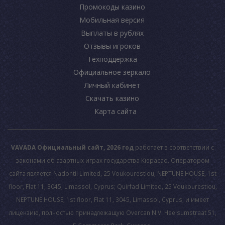
Промокоды казино
Мобильная версия
Выплаты в рублях
Отзывы игроков
Техподдержка
Официальное зеркало
Личный кабинет
Скачать казино
Карта сайта
VAVADA Официальный сайт, 2026 год
работает в соответствии с
законами об азартных играх государства Кюрасао. Оператором
сайта является Nadontil Limited, 25 Voukourestiou, NEPTUNE HOUSE, 1st
floor, Flat 11, 3045, Limassol, Cyprus; Quirfad Limited, 25 Voukourestiou,
NEPTUNE HOUSE, 1st floor, Flat 11, 3045, Limassol, Cyprus; и имеет
лицензию, полностью принадлежащую Overcan N.V. Heelsumstraat 51,