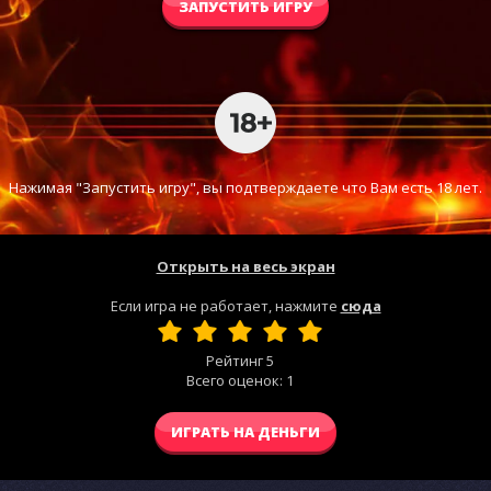
ЗАПУСТИТЬ ИГРУ
Нажимая "Запустить игру", вы подтверждаете что Вам есть 18 лет.
Открыть на весь экран
Если игра не работает, нажмите
сюда
Рейтинг
5
Всего оценок:
1
ИГРАТЬ НА ДЕНЬГИ