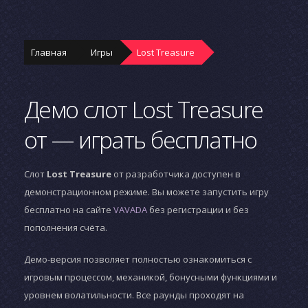
Главная
Игры
Lost Treasure
Демо слот Lost Treasure
от — играть бесплатно
Слот
Lost Treasure
от разработчика
доступен в
демонстрационном режиме. Вы можете запустить игру
бесплатно на сайте
VAVADA
без регистрации и без
пополнения счёта.
Демо-версия позволяет полностью ознакомиться с
игровым процессом, механикой, бонусными функциями и
уровнем волатильности. Все раунды проходят на