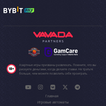
Азартные игры призваны развлекать. Помните, что вы
рискуете деньгами, когда делаете ставки. Не тратьте
больше, чем можете позволить себе проиграть.
Главная
Игровые автоматы