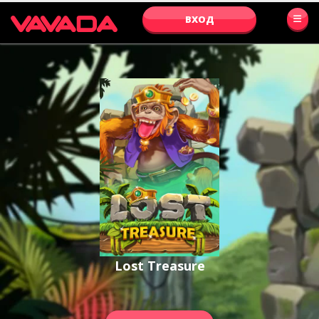
ВХОД
Lost Treasure