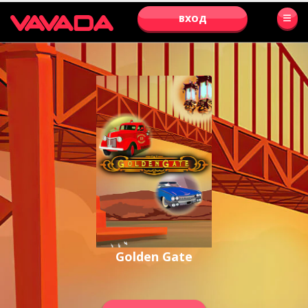
ВХОД
Golden Gate