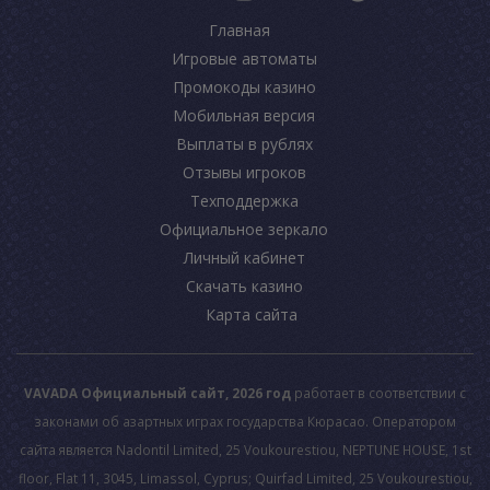
Главная
Игровые автоматы
Промокоды казино
Мобильная версия
Выплаты в рублях
Отзывы игроков
Техподдержка
Официальное зеркало
Личный кабинет
Скачать казино
Карта сайта
VAVADA Официальный сайт, 2026 год
работает в соответствии с
законами об азартных играх государства Кюрасао. Оператором
сайта является Nadontil Limited, 25 Voukourestiou, NEPTUNE HOUSE, 1st
floor, Flat 11, 3045, Limassol, Cyprus; Quirfad Limited, 25 Voukourestiou,